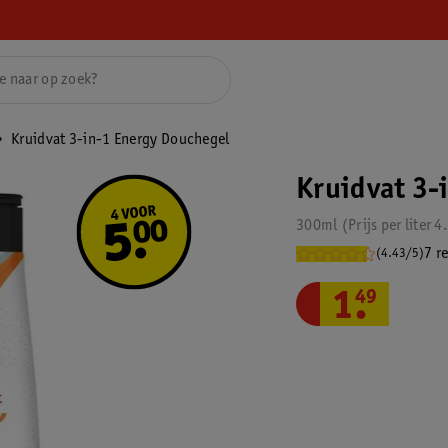
Kruidvat 3-in-1 Energy Douchegel
Kruidvat 3-
300ml
Prijs per
liter
4
7 r
(4.43/5)
1
.
49