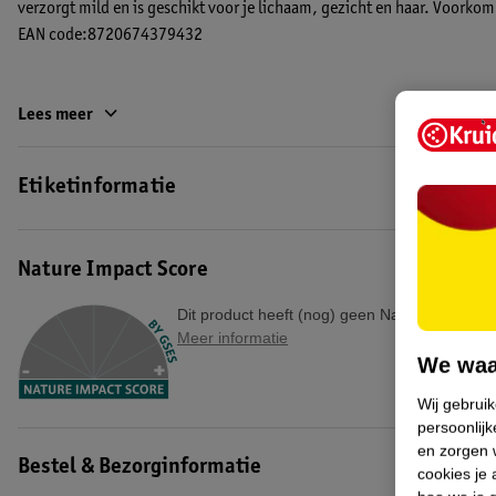
verzorgt mild en is geschikt voor je lichaam, gezicht en haar. Voorko
EAN code:8720674379432
Lees meer
Etiketinformatie
Nature Impact Score
Dit product heeft (nog) geen Nature Impact S
Meer informatie
We waa
Wij gebrui
persoonlijk
en zorgen w
Bestel & Bezorginformatie
cookies je 