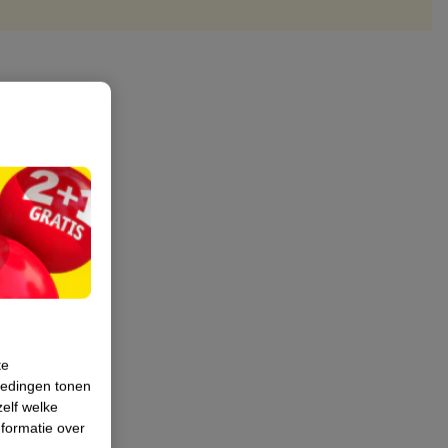
te
iedingen tonen
zelf welke
formatie over