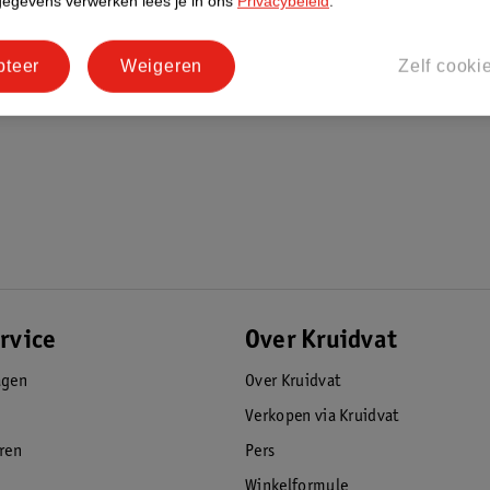
gegevens verwerken lees je in ons
Privacybeleid
.
pteer
Weigeren
Zelf cooki
rvice
Over Kruidvat
agen
Over Kruidvat
Verkopen via Kruidvat
eren
Pers
Winkelformule