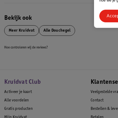
hoe we je 
Acce
Bekijk ook
Meer
Kruidvat
Alle Douchegel
Hoe controleren wij de reviews?
Kruidvat Club
Klantense
Activeer je kaart
Veelgestelde vr
Alle voordelen
Contact
Gratis producten
Bestellen & lev
Mijn Kruidvat
Betalen