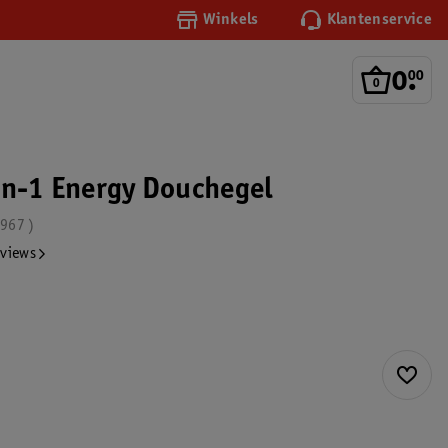
Winkels
Klantenservice
0
.
00
in-1 Energy Douchegel
.967
eviews