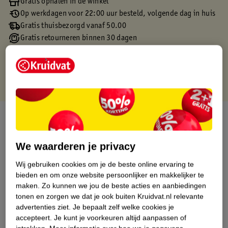
Gratis ophalen in de winkel
Op werkdagen voor 22:00 uur besteld, volgende dag in huis
Gratis thuisbezorgd vanaf 50.00
Gratis retourneren binnen 30 dagen
Gratis punten met je Kruidvat kaart
Over dit product
Productinformatie
We waarderen je privacy
Wij gebruiken cookies om je de beste online ervaring te
Etiketinformatie
bieden en om onze website persoonlijker en makkelijker te
maken.
Zo kunnen we jou de beste acties en aanbiedingen
tonen en zorgen we dat je ook buiten Kruidvat.nl relevante
Nature Impact Score
advertenties ziet.
Je bepaalt zelf welke cookies je
Dit product heeft (nog) geen Nature
accepteert.
Je kunt je voorkeuren altijd aanpassen of
Impact Score.