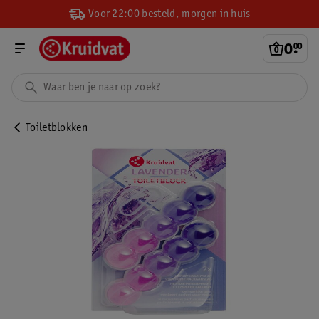
Voor 22:00 besteld, morgen in huis
0
.
00
Toiletblokken