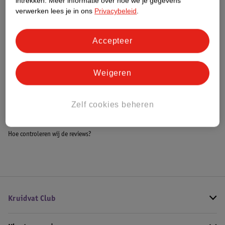
intrekken.
Meer informatie over hoe we je gegevens
Meer informatie
verwerken lees je in ons
Privacybeleid
.
Accepteer
Bestel & Bezorginformatie
Weigeren
Bekijk ook
Zelf cookies beheren
Meer
Kruidvat
Alle Toiletblokken
Hoe controleren wij de reviews?
Kruidvat Club