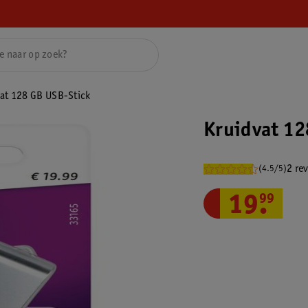
at 128 GB USB-Stick
Kruidvat 12
2 re
(4.5/5)
19
.
99