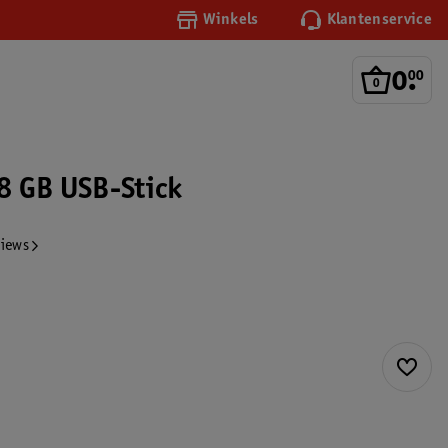
Winkels
Klantenservice
0
.
00
8 GB USB-Stick
views