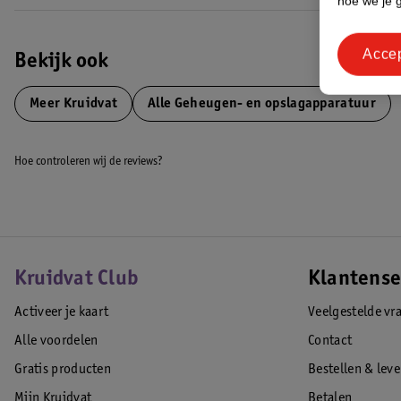
hoe we je 
Acce
Bekijk ook
Meer
Kruidvat
Alle Geheugen- en opslagapparatuur
Hoe controleren wij de reviews?
Kruidvat Club
Klantense
Activeer je kaart
Veelgestelde vr
Alle voordelen
Contact
Gratis producten
Bestellen & lev
Mijn Kruidvat
Betalen