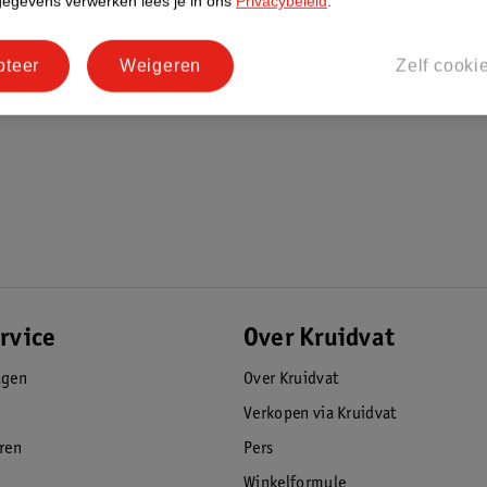
gegevens verwerken lees je in ons
Privacybeleid
.
pteer
Weigeren
Zelf cooki
rvice
Over Kruidvat
agen
Over Kruidvat
Verkopen via Kruidvat
eren
Pers
Winkelformule