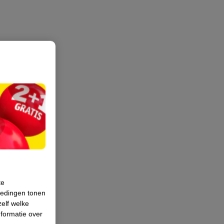
te
iedingen tonen
zelf welke
formatie over