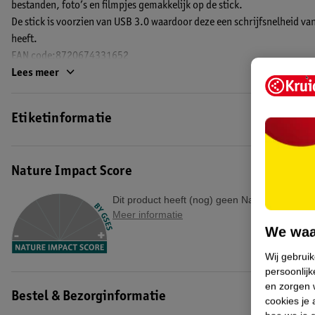
bestanden, foto’s en filmpjes gemakkelijk op de stick.
De stick is voorzien van USB 3.0 waardoor deze een schrijfsnelheid 
heeft.
EAN code:8720674331652
Lees meer
Etiketinformatie
Nature Impact Score
Dit product heeft (nog) geen Nature Impact S
Meer informatie
We waa
Wij gebrui
persoonlijk
en zorgen w
Bestel & Bezorginformatie
cookies je 