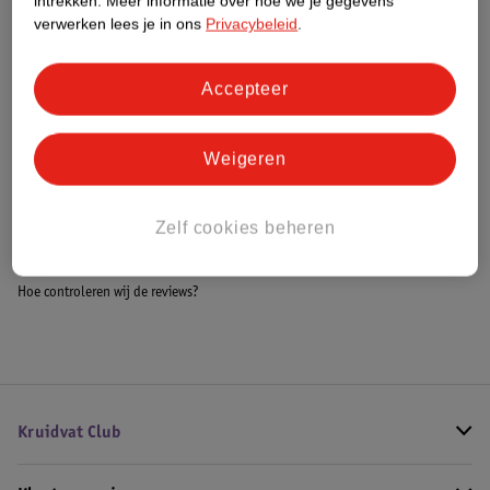
intrekken.
Meer informatie over hoe we je gegevens
Meer informatie
verwerken lees je in ons
Privacybeleid
.
Accepteer
Bestel & Bezorginformatie
Weigeren
Bekijk ook
Zelf cookies beheren
Meer
Kruidvat
Alle Wattenschijfjes en staafjes
Hoe controleren wij de reviews?
Kruidvat Club