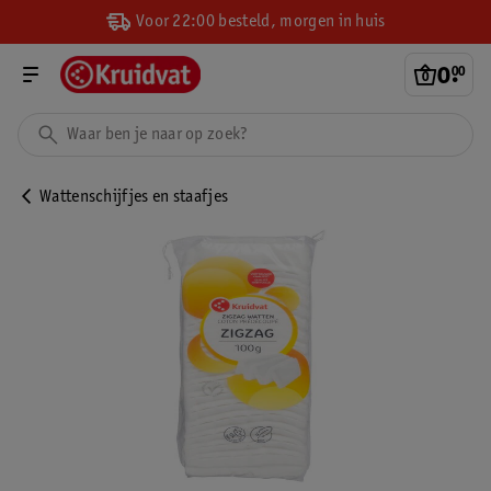
Voor 22:00 besteld, morgen in huis
0
.
00
Wattenschijfjes en staafjes