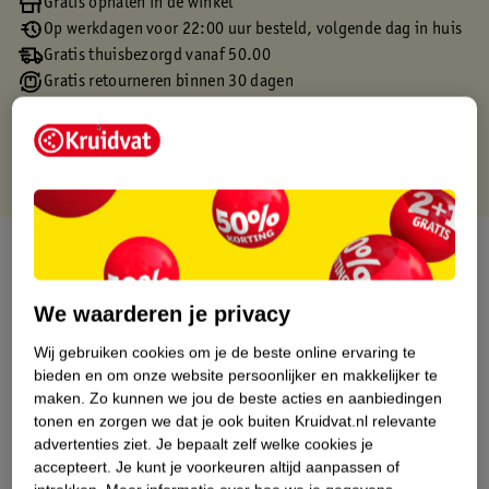
Gratis ophalen in de winkel
Op werkdagen voor 22:00 uur besteld, volgende dag in huis
Gratis thuisbezorgd vanaf 50.00
Gratis retourneren binnen 30 dagen
Gratis punten met je Kruidvat kaart
Over dit product
Productinformatie
We waarderen je privacy
Wij gebruiken cookies om je de beste online ervaring te
Etiketinformatie
bieden en om onze website persoonlijker en makkelijker te
maken.
Zo kunnen we jou de beste acties en aanbiedingen
tonen en zorgen we dat je ook buiten Kruidvat.nl relevante
Nature Impact Score
advertenties ziet.
Je bepaalt zelf welke cookies je
Dit product heeft (nog) geen Nature
accepteert.
Je kunt je voorkeuren altijd aanpassen of
Impact Score.