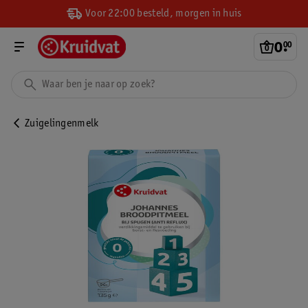
Voor 22:00 besteld, morgen in huis
0
.
00
Zuigelingenmelk