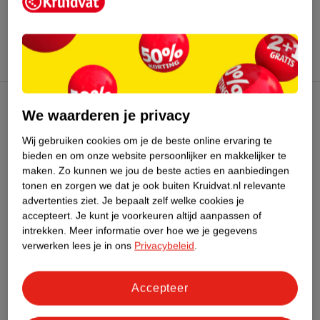
Meer
Kruidvat
Alle Zuigelingenmelk
We waarderen je privacy
Kruidvat Club
Wij gebruiken cookies om je de beste online ervaring te
Klantenservice
bieden en om onze website persoonlijker en makkelijker te
maken.
Zo kunnen we jou de beste acties en aanbiedingen
tonen en zorgen we dat je ook buiten Kruidvat.nl relevante
Over Kruidvat
advertenties ziet.
Je bepaalt zelf welke cookies je
accepteert.
Je kunt je voorkeuren altijd aanpassen of
intrekken.
Meer informatie over hoe we je gegevens
verwerken lees je in ons
Privacybeleid
.
Accepteer