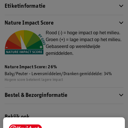
Etiketinformatie
Nature Impact Score
Rood (-) = hoge impact op het milieu.
Groen (+) = lage impact op het milieu.
Gebaseerd op wereldwijde
gemiddelden.
Nature Impact Score: 26%
Baby/Peuter - Levensmiddelen/Dranken gemiddelde: 34%
Hogere score betekent lagere impact
Bestel & Bezorginformatie
Bekijk ook