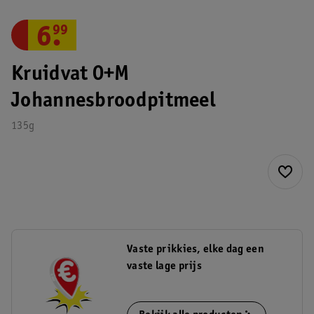
6
.
99
Kruidvat 0+M
Johannesbroodpitmeel
135g
Vaste prikkies, elke dag een
vaste lage prijs