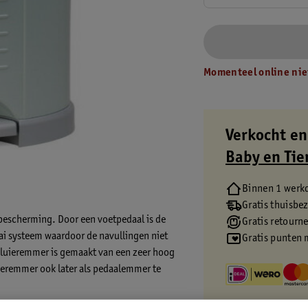
Momenteel online nie
Verkocht en
Baby en Tie
Binnen 1 werk
Gratis thuisbe
 bescherming. Door een voetpedaal is de
Gratis retourn
i systeem waardoor de navullingen niet
Gratis punten 
e luieremmer is gemaakt van een zeer hoog
ieremmer ook later als pedaalemmer te