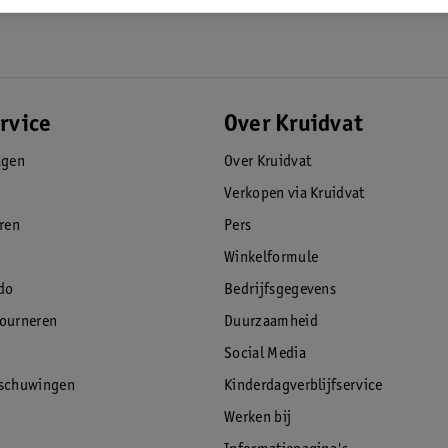
rvice
Over Kruidvat
agen
Over Kruidvat
Verkopen via Kruidvat
eren
Pers
Winkelformule
do
Bedrijfsgegevens
tourneren
Duurzaamheid
Social Media
rschuwingen
Kinderdagverblijfservice
Werken bij