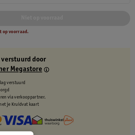
Niet op voorraad
t op voorraad.
 verstuurd door
ner Megastore
dag verstuurd
zorgd
eren via verkooppartner.
met je Kruidvat kaart