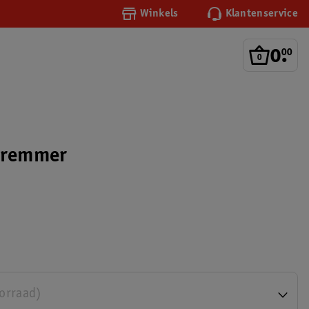
Winkels
Klantenservice
0
.
00
ieremmer
oorraad)