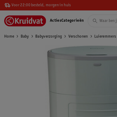
Voor 22:00 besteld, morgen in huis
Acties
Categorieën
Home
Baby
Babyverzorging
Verschonen
Luieremmers