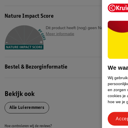
EAN code:8809088143102
Nature Impact Score
Dit product heeft (nog) geen Nature Impact S
Meer informatie
We waa
Bestel & Bezorginformatie
Wij gebrui
persoonlijk
en zorgen w
Bekijk ook
cookies je 
hoe we je 
Alle Luieremmers
Acce
Hoe controleren wij de reviews?