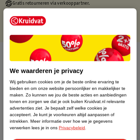
Gratis retourneren via verkooppartner.
Gratis punten met je Kruidvat kaart
Over dit product
Productinformatie
We waarderen je privacy
Wij gebruiken cookies om je de beste online ervaring te
Nature Impact Score
bieden en om onze website persoonlijker en makkelijker te
Dit product heeft (nog) geen Nature
maken.
Zo kunnen we jou de beste acties en aanbiedingen
Impact Score.
tonen en zorgen we dat je ook buiten Kruidvat.nl relevante
Meer informatie
advertenties ziet.
Je bepaalt zelf welke cookies je
accepteert.
Je kunt je voorkeuren altijd aanpassen of
intrekken.
Meer informatie over hoe we je gegevens
verwerken lees je in ons
Privacybeleid
.
Bestel & Bezorginformatie