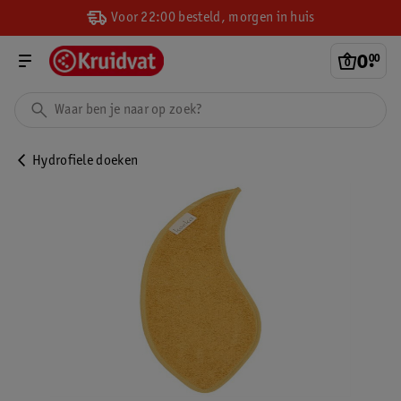
Voor 22:00 besteld, morgen in huis
0
.
00
Hydrofiele doeken