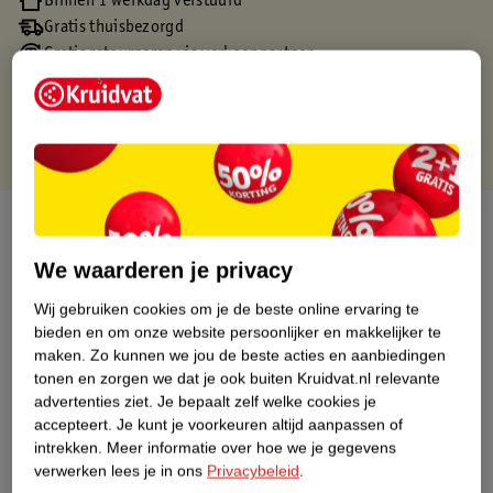
Binnen 1 werkdag verstuurd
Gratis thuisbezorgd
Gratis retourneren via verkooppartner.
Gratis punten met je Kruidvat kaart
Over dit product
We waarderen je privacy
Productinformatie
Wij gebruiken cookies om je de beste online ervaring te
bieden en om onze website persoonlijker en makkelijker te
Nature Impact Score
maken.
Zo kunnen we jou de beste acties en aanbiedingen
Dit product heeft (nog) geen Nature
tonen en zorgen we dat je ook buiten Kruidvat.nl relevante
Impact Score.
advertenties ziet.
Je bepaalt zelf welke cookies je
Meer informatie
accepteert.
Je kunt je voorkeuren altijd aanpassen of
intrekken.
Meer informatie over hoe we je gegevens
verwerken lees je in ons
Privacybeleid
.