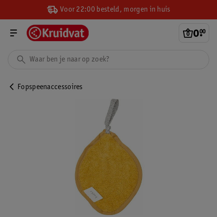
Voor 22:00 besteld, morgen in huis
0
.
00
Fopspeenaccessoires