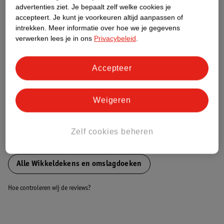
advertenties ziet.
Je bepaalt zelf welke cookies je
accepteert.
Je kunt je voorkeuren altijd aanpassen of
Nature Impact Score
intrekken.
Meer informatie over hoe we je gegevens
verwerken lees je in ons
Privacybeleid
.
Dit product heeft (nog) geen Nature
Impact Score.
Meer informatie
Accepteer
Weigeren
Bestel & Bezorginformatie
Zelf cookies beheren
Bekijk ook
Alle Wikkeldekens en omslagdoeken
Hoe controleren wij de reviews?