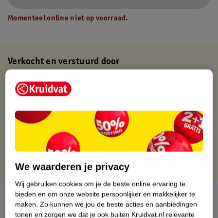
Momenteel online niet op voorraad.
Verkocht en verstuurd door
Baby en Tiener Megastore
Binnen 1 werkdag verstuurd
Gratis thuisbezorgd
Gratis retourneren via verkooppartner.
Gratis punten met je Kruidvat kaart
We waarderen je privacy
Wij gebruiken cookies om je de beste online ervaring te
Over dit product
bieden en om onze website persoonlijker en makkelijker te
maken.
Zo kunnen we jou de beste acties en aanbiedingen
tonen en zorgen we dat je ook buiten Kruidvat.nl relevante
Productinformatie