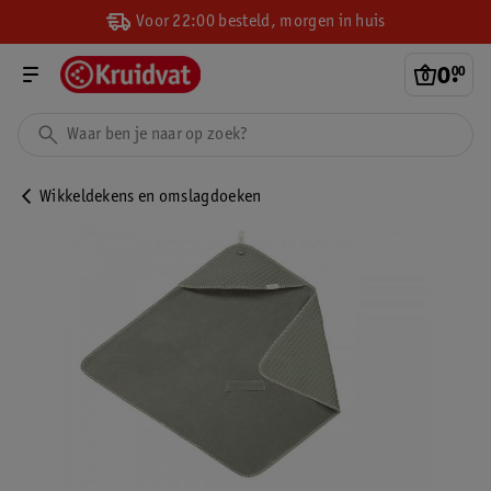
Voor 22:00 besteld, morgen in huis
0
.
00
Wikkeldekens en omslagdoeken