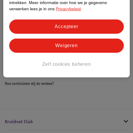
intrekken.
Meer informatie over hoe we je gegevens
Impact Score.
verwerken lees je in ons
Privacybeleid
.
Meer informatie
Accepteer
Bestel & Bezorginformatie
Weigeren
Bekijk ook
Zelf cookies beheren
Alle Ledikantdekens
Hoe controleren wij de reviews?
Kruidvat Club