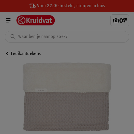
Voor 22:00 besteld, morgen in huis
0
.
00
Ledikantdekens