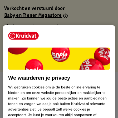
Verkocht en verstuurd door
Baby en Tiener Megastore
Binnen 1 werkdag verstuurd
Gratis thuisbezorgd
Gratis retourneren via verkooppartner.
Gratis punten met je Kruidvat kaart
We waarderen je privacy
Over dit product
Wij gebruiken cookies om je de beste online ervaring te
Productinformatie
bieden en om onze website persoonlijker en makkelijker te
maken.
Zo kunnen we jou de beste acties en aanbiedingen
tonen en zorgen we dat je ook buiten Kruidvat.nl relevante
Nature Impact Score
advertenties ziet.
Je bepaalt zelf welke cookies je
accepteert.
Je kunt je voorkeuren altijd aanpassen of
Dit product heeft (nog) geen Nature