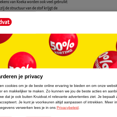
 Dekens van Koeka worden ook veel gebruikt
ij de structuur van de stof krijgt de
core.
rderen je privacy
ken cookies om je de beste online ervaring te bieden en om onze websi
er en makkelijker te maken.
Zo kunnen we jou de beste acties en aanb
e dat je ook buiten Kruidvat.nl relevante advertenties ziet.
Je bepaalt 
accepteert.
Je kunt je voorkeuren altijd aanpassen of intrekken.
Meer in
gegevens verwerken lees je in ons
Privacybeleid
.