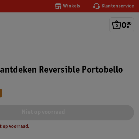
Winkels
Klantenservice
0
.
00
antdeken Reversible Portobello
Niet op voorraad
t op voorraad.