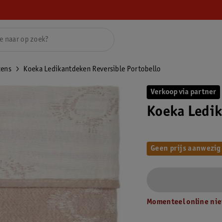
kens
Koeka Ledikantdeken Reversible Portobello
Verkoop via partner
Koeka Ledik
Geen prijs aanwezig
Momenteel online nie