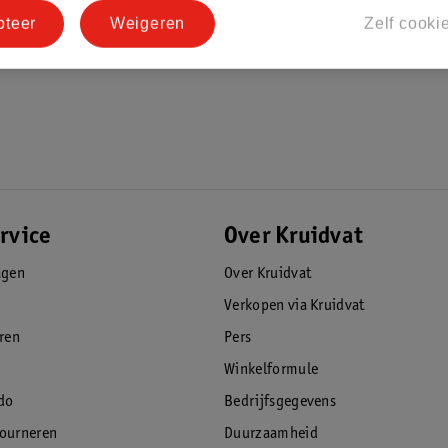
pteer
Weigeren
Zelf cooki
rvice
Over Kruidvat
agen
Over Kruidvat
Verkopen via Kruidvat
eren
Pers
Winkelformule
do
Bedrijfsgegevens
tourneren
Duurzaamheid