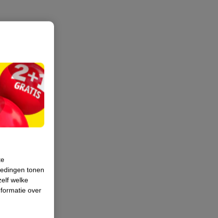
te
iedingen tonen
zelf welke
formatie over