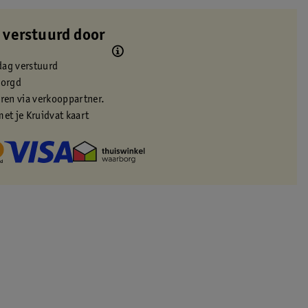
 verstuurd door
dag verstuurd
zorgd
eren via verkooppartner.
met je Kruidvat kaart