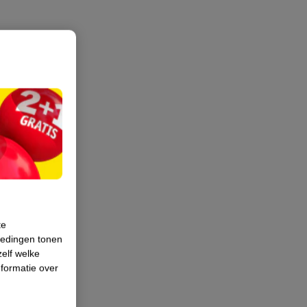
te
iedingen tonen
zelf welke
formatie over