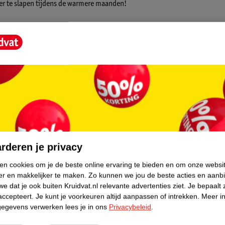
er te slapen tijdens de warmere maanden!
 hoge kwaliteit materialen waarvan de
je er jarenlang plezier van hebben!
core.
rderen je privacy
ken cookies om je de beste online ervaring te bieden en om onze websi
er en makkelijker te maken.
Zo kunnen we jou de beste acties en aanb
e dat je ook buiten Kruidvat.nl relevante advertenties ziet.
Je bepaalt 
accepteert.
Je kunt je voorkeuren altijd aanpassen of intrekken.
Meer in
gegevens verwerken lees je in ons
Privacybeleid
.
r