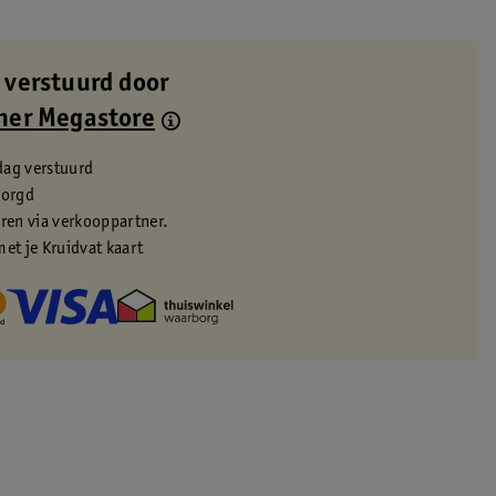
 verstuurd door
ner Megastore
dag verstuurd
zorgd
eren via verkooppartner.
met je Kruidvat kaart