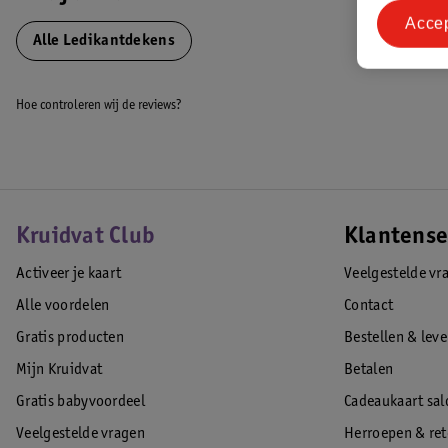
Acce
EAN code:8718276208656
Alle Ledikantdekens
Hoe controleren wij de reviews?
Kruidvat Club
Klantense
Activeer je kaart
Veelgestelde vr
Alle voordelen
Contact
Gratis producten
Bestellen & lev
Mijn Kruidvat
Betalen
Gratis babyvoordeel
Cadeaukaart sal
Veelgestelde vragen
Herroepen & re