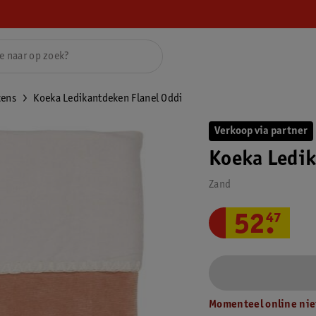
kens
Koeka Ledikantdeken Flanel Oddi
Verkoop via partner
Koeka Ledik
Zand
52
.
47
Momenteel online nie