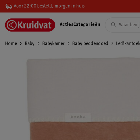
Voor 22:00 besteld, morgen in huis
Acties
Categorieën
Home
Baby
Babykamer
Baby beddengoed
Ledikantde