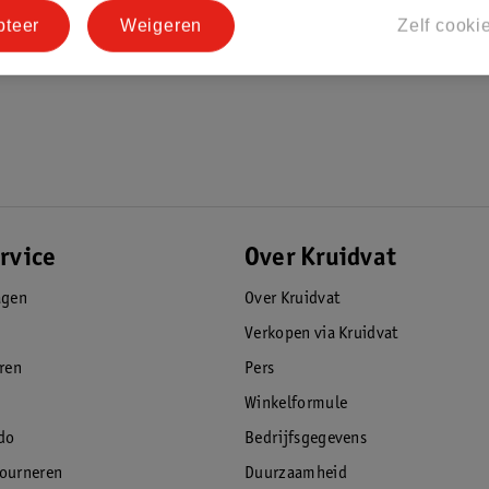
pteer
Weigeren
Zelf cooki
rvice
Over Kruidvat
agen
Over Kruidvat
Verkopen via Kruidvat
eren
Pers
Winkelformule
do
Bedrijfsgegevens
tourneren
Duurzaamheid