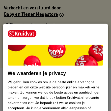
Verkocht en verstuurd door
Baby en Tiener Megastore
Binnen 1 werkdag verstuurd
Gratis thuisbezorgd
Gratis retourneren via verkooppartner.
Gratis punten met je Kruidvat kaart
We waarderen je privacy
Over dit product
Wij gebruiken cookies om je de beste online ervaring te
Productinformatie
bieden en om onze website persoonlijker en makkelijker te
maken.
Zo kunnen we jou de beste acties en aanbiedingen
tonen en zorgen we dat je ook buiten Kruidvat.nl relevante
Nature Impact Score
advertenties ziet.
Je bepaalt zelf welke cookies je
accepteert.
Je kunt je voorkeuren altijd aanpassen of
Dit product heeft (nog) geen Nature