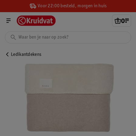
Voor 22:00 besteld, morgen in huis
0
.
00
Ledikantdekens