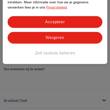
intrekken.
Meer informatie over hoe we je gegevens
Impact Score.
verwerken lees je in ons
Privacybeleid
.
Meer informatie
Accepteer
Bestel & Bezorginformatie
Weigeren
Bekijk ook
Zelf cookies beheren
Alle Ledikantdekens
Hoe controleren wij de reviews?
Kruidvat Club