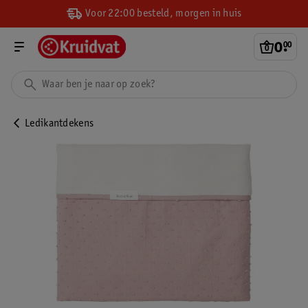
Voor 22:00 besteld, morgen in huis
0
.
00
Ledikantdekens