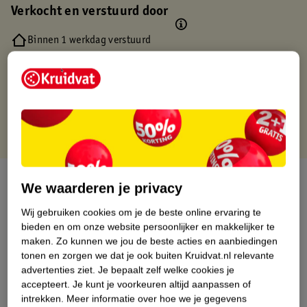
Verkocht en verstuurd door
Binnen 1 werkdag verstuurd
Gratis thuisbezorgd
Gratis retourneren via verkooppartner.
Gratis punten met je Kruidvat kaart
Over dit product
We waarderen je privacy
Productinformatie
Wij gebruiken cookies om je de beste online ervaring te
bieden en om onze website persoonlijker en makkelijker te
maken.
Zo kunnen we jou de beste acties en aanbiedingen
Nature Impact Score
tonen en zorgen we dat je ook buiten Kruidvat.nl relevante
advertenties ziet.
Je bepaalt zelf welke cookies je
Dit product heeft (nog) geen Nature
accepteert.
Je kunt je voorkeuren altijd aanpassen of
Impact Score.
intrekken.
Meer informatie over hoe we je gegevens
Meer informatie