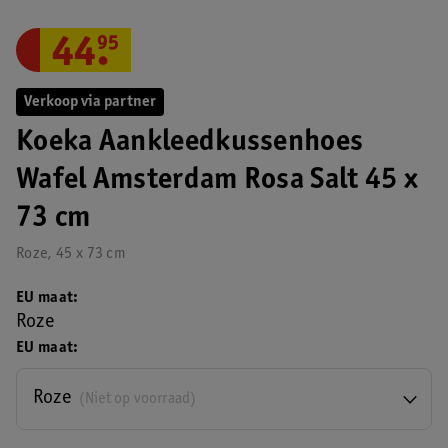
44
.
95
Verkoop via partner
Koeka Aankleedkussenhoes
Wafel Amsterdam Rosa Salt 45 x
73 cm
Roze, 45 x 73 cm
EU maat
Roze
EU maat
Roze
(Niet op voorraad)