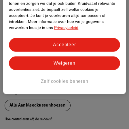
tonen en zorgen we dat je ook buiten Kruidvat.nl relevante
Productinformatie
advertenties ziet.
Je bepaalt zelf welke cookies je
accepteert.
Je kunt je voorkeuren altijd aanpassen of
intrekken.
Meer informatie over hoe we je gegevens
Nature Impact Score
verwerken lees je in ons
Privacybeleid
.
Dit product heeft (nog) geen Nature
Impact Score.
Accepteer
Meer informatie
Weigeren
Bestel & Bezorginformatie
Zelf cookies beheren
Bekijk ook
Alle Aankleedkussenhoezen
Hoe controleren wij de reviews?