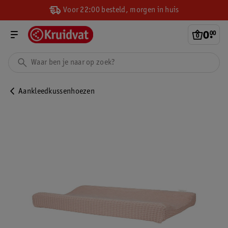
Voor 22:00 besteld, morgen in huis
0
.
00
Aankleedkussenhoezen