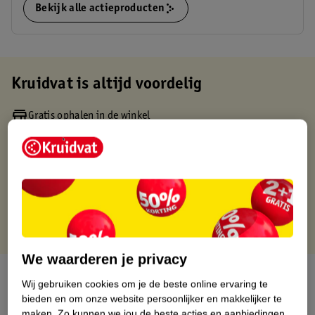
Bekijk alle actieproducten
Kruidvat is altijd voordelig
Gratis ophalen in de winkel
Op werkdagen voor 22:00 uur besteld, volgende dag in huis
Gratis thuisbezorgd vanaf 50.00
Gratis retourneren binnen 30 dagen
Gratis punten met je Kruidvat kaart
We waarderen je privacy
Over dit product
Wij gebruiken cookies om je de beste online ervaring te
bieden en om onze website persoonlijker en makkelijker te
Productinformatie
maken.
Zo kunnen we jou de beste acties en aanbiedingen