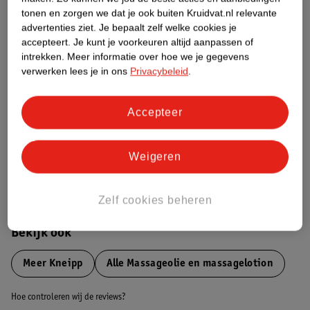
tonen en zorgen we dat je ook buiten Kruidvat.nl relevante
advertenties ziet.
Je bepaalt zelf welke cookies je
Etiketinformatie
accepteert.
Je kunt je voorkeuren altijd aanpassen of
intrekken.
Meer informatie over hoe we je gegevens
verwerken lees je in ons
Privacybeleid
.
Nature Impact Score
Dit product heeft (nog) geen Nature
Impact Score.
Accepteer
Meer informatie
Weigeren
Bestel & Bezorginformatie
Zelf cookies beheren
Bekijk ook
Meer
Kneipp
Alle Massageolie en massagelotion
Hoe controleren wij de reviews?