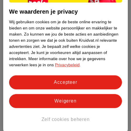
Etiketinformatie
We waarderen je privacy
Nature Impact Score
Wij gebruiken cookies om je de beste online ervaring te
bieden en om onze website persoonlijker en makkelijker te
Dit product heeft (nog) geen Nature
maken.
Zo kunnen we jou de beste acties en aanbiedingen
Impact Score.
tonen en zorgen we dat je ook buiten Kruidvat.nl relevante
Meer informatie
advertenties ziet.
Je bepaalt zelf welke cookies je
accepteert.
Je kunt je voorkeuren altijd aanpassen of
intrekken.
Meer informatie over hoe we je gegevens
verwerken lees je in ons
Privacybeleid
.
Bestel & Bezorginformatie
Accepteer
Bekijk ook
Meer
Kneipp
Alle Doucheschuim
Weigeren
Hoe controleren wij de reviews?
Zelf cookies beheren