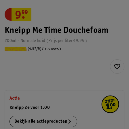
9
.
99
Kneipp Me Time Douchefoam
200ml - Normale huid
Prijs per
liter
49.95
7 reviews
(4.57/5)
Actie
Kneipp 2e voor 1.00
Bekijk alle actieproducten