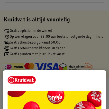
Kruidvat is altijd voordelig
Gratis ophalen in de winkel
Op werkdagen voor 22:00 uur besteld, volgende dag in huis
Gratis thuisbezorgd vanaf 50.00
Gratis retourneren binnen 30 dagen
Gratis punten met je Kruidvat kaart
Over dit product
Productinformatie