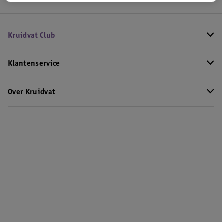
Kruidvat Club
Klantenservice
Over Kruidvat