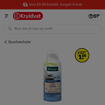
Voor 22:00 besteld, morgen in huis
0
.
00
Doucheschuim