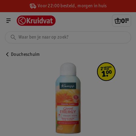
Voor 22:00 besteld, morgen in huis
0
.
00
Doucheschuim