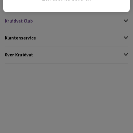
Kruidvat Club
Klantenservice
Over Kruidvat