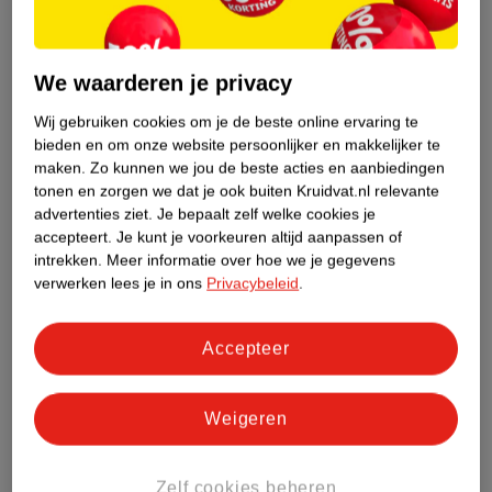
Etiketinformatie
Nature Impact Score
We waarderen je privacy
Dit product heeft (nog) geen Nature
Wij gebruiken cookies om je de beste online ervaring te
Impact Score.
bieden en om onze website persoonlijker en makkelijker te
Meer informatie
maken.
Zo kunnen we jou de beste acties en aanbiedingen
tonen en zorgen we dat je ook buiten Kruidvat.nl relevante
advertenties ziet.
Je bepaalt zelf welke cookies je
accepteert.
Je kunt je voorkeuren altijd aanpassen of
Bestel & Bezorginformatie
intrekken.
Meer informatie over hoe we je gegevens
verwerken lees je in ons
Privacybeleid
.
Bekijk ook
Accepteer
Meer
Kneipp
Alle Doucheschuim
Weigeren
Hoe controleren wij de reviews?
Zelf cookies beheren