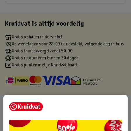
Kruidvat is altijd voordelig
Gratis ophalen in de winkel
Op werkdagen voor 22:00 uur besteld, volgende dag in huis
Gratis thuisbezorgd vanaf 50.00
Gratis retourneren binnen 30 dagen
Gratis punten met je Kruidvat kaart
Over dit product
Productinformatie