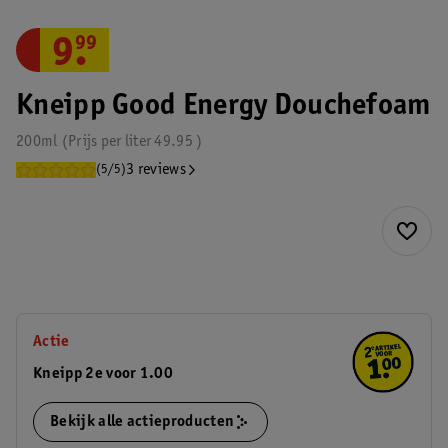
9
.
99
Kneipp Good Energy Douchefoam
200ml
Prijs per
liter
49.95
3 reviews
(5/5)
Actie
Kneipp 2e voor 1.00
Bekijk alle actieproducten