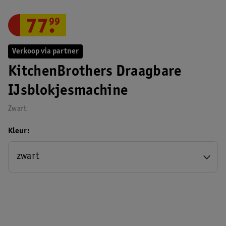
77
.
99
Verkoop via partner
KitchenBrothers Draagbare
IJsblokjesmachine
Zwart
Kleur
zwart