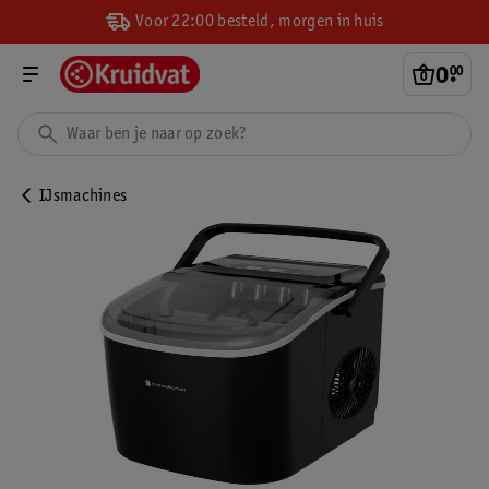
Voor 22:00 besteld, morgen in huis
0
.
00
IJsmachines