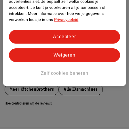
advertenties ziet.
Je bepaalt zelf welke cookies je
accepteert.
Je kunt je voorkeuren altijd aanpassen of
Nature Impact Score
intrekken.
Meer informatie over hoe we je gegevens
verwerken lees je in ons
Privacybeleid
.
Dit product heeft (nog) geen Nature
Impact Score.
Meer informatie
Accepteer
Bestel & Bezorginformatie
Weigeren
Zelf cookies beheren
Bekijk ook
Meer
KitchenBrothers
Alle IJsmachines
Hoe controleren wij de reviews?