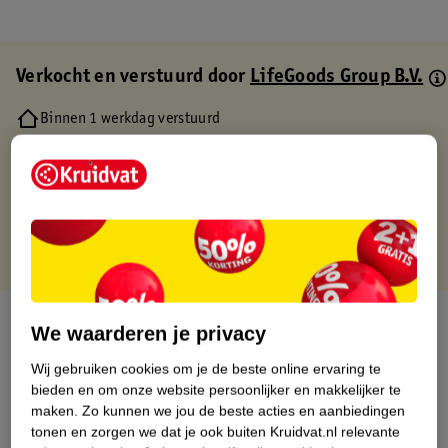
Verkocht en verstuurd door
LifeGoods Group B.V.
Binnen 1 werkdag verstuurd
Gratis thuisbezorgd
Gratis retourneren via verkooppartner.
Gratis punten met je Kruidvat kaart
Over dit product
We waarderen je privacy
Productinformatie
Wij gebruiken cookies om je de beste online ervaring te
bieden en om onze website persoonlijker en makkelijker te
maken.
Zo kunnen we jou de beste acties en aanbiedingen
Etiketinformatie
tonen en zorgen we dat je ook buiten Kruidvat.nl relevante