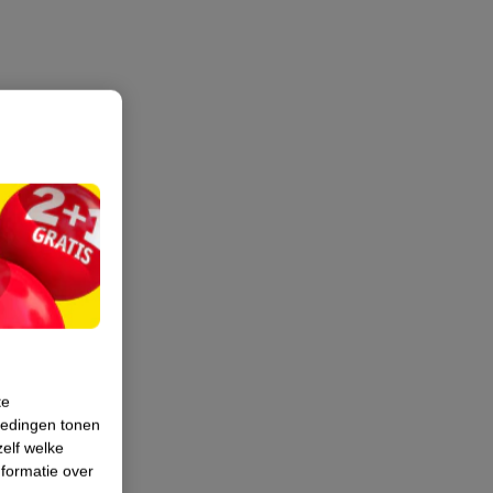
te
iedingen tonen
zelf welke
formatie over