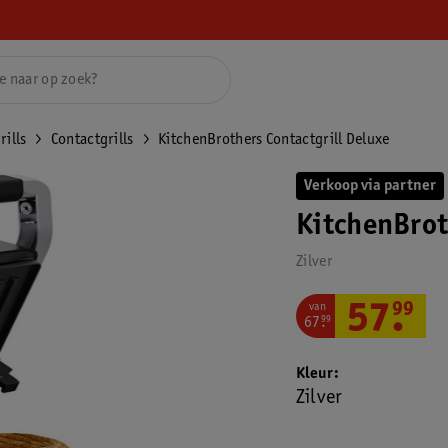
rills
Contactgrills
KitchenBrothers Contactgrill Deluxe
Verkoop via partner
KitchenBrot
Zilver
van
57
.
99
67
.
99
Kleur
Zilver