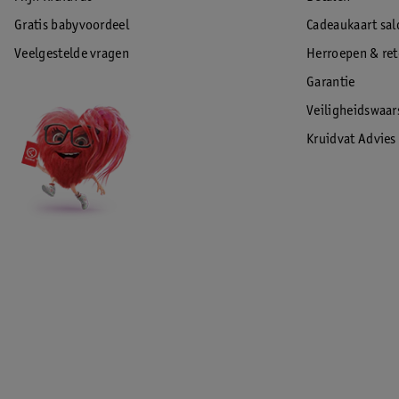
ongewenste resten opvangt.
Gratis babyvoordeel
Cadeaukaart sal
Veelgestelde vragen
Herroepen & re
Garantie
Extra lang snoer
Vergeet gedoe met verlengsnoeren of ongemakkelijke posities tijden
Veiligheidswaa
van 1,5 meter geeft je de vrijheid om de contactgrill te plaatsen waar 
Kruidvat Advies
handbereik is zonder dat je gebonden bent aan de dichtstbijzijnde s
Verpakkingsinhoud
Contactgrill (1x)
Handleiding (1x)
Belangrijkste specificaties
3 Standen: Standaard, Panini, Gourmet
5 Hoogestanden
Maximaal 230°C met 2000W