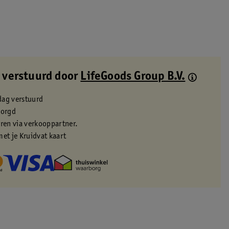
 verstuurd door
LifeGoods Group B.V.
dag verstuurd
zorgd
eren via verkooppartner.
met je Kruidvat kaart