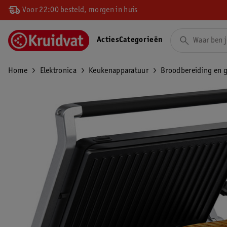
Voor 22:00 besteld, morgen in huis
Acties
Categorieën
Home
Elektronica
Keukenapparatuur
Broodbereiding en g