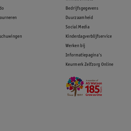
do
Bedrijfsgegevens
tourneren
Duurzaamheid
Social Media
s het gourmetten. Het extra lange snoer
rschuwingen
Kinderdagverblijfservice
je maar wilt, zodat hij altijd binnen
Werken bij
topcontact.
Informatiepagina's
Keurmerk Zelfzorg Online