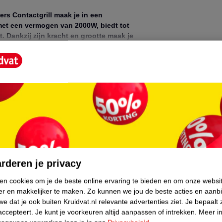
rs Contactgrill maak je in een
 met een vermogen van 2000W, biedt tot
t. Dankzij zijn kracht en grootte maak je
tafel met de gourmetstand. Ontdek de
maal PFAS-vrij én vaatwasserveilig.
core.
rderen je privacy
ken cookies om je de beste online ervaring te bieden en om onze websi
er en makkelijker te maken.
Zo kunnen we jou de beste acties en aanb
l aan elk gerecht aan. Of je nu een
e dat je ook buiten Kruidvat.nl relevante advertenties ziet.
Je bepaalt 
 met de drie standen heb je altijd de juiste
accepteert.
Je kunt je voorkeuren altijd aanpassen of intrekken.
Meer in
lijk, maar ook leuk en dynamisch.