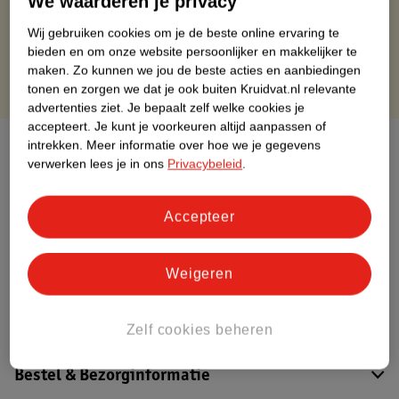
We waarderen je privacy
Gratis retourneren via verkooppartner.
Gratis punten met je Kruidvat kaart
Wij gebruiken cookies om je de beste online ervaring te
bieden en om onze website persoonlijker en makkelijker te
maken.
Zo kunnen we jou de beste acties en aanbiedingen
tonen en zorgen we dat je ook buiten Kruidvat.nl relevante
advertenties ziet.
Je bepaalt zelf welke cookies je
accepteert.
Je kunt je voorkeuren altijd aanpassen of
Over dit product
intrekken.
Meer informatie over hoe we je gegevens
verwerken lees je in ons
Privacybeleid
.
Productinformatie
Accepteer
Nature Impact Score
Dit product heeft (nog) geen Nature
Weigeren
Impact Score.
Meer informatie
Zelf cookies beheren
Bestel & Bezorginformatie