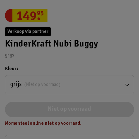
149
.
95
Verkoop via partner
KinderKraft Nubi Buggy
grijs
Kleur
grijs
(Niet op voorraad)
Niet op voorraad
Momenteel online niet op voorraad.