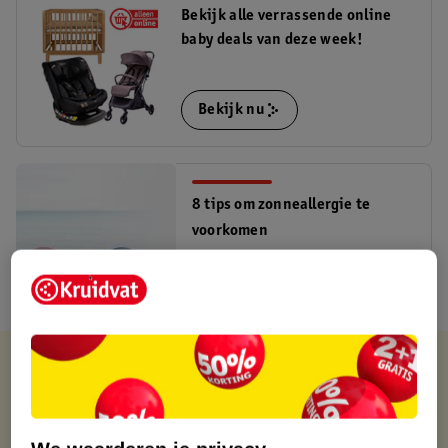
Bekijk alle verrassende online
baby deals van deze week!
Bekijk nu
8 tips om zonneallergie te
voorkomen
Lees meer
Verkocht en verstuurd door
Deryan
Binnen 1 werkdag verstuurd
Gratis thuisbezorgd