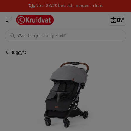
Voor 22:00 besteld, morgen in huis
0
.
00
Buggy's