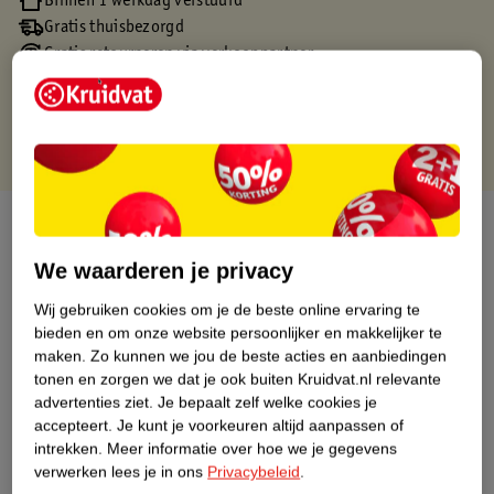
Binnen 1 werkdag verstuurd
Gratis thuisbezorgd
Gratis retourneren via verkooppartner.
Gratis punten met je Kruidvat kaart
Over dit product
We waarderen je privacy
Productinformatie
Wij gebruiken cookies om je de beste online ervaring te
bieden en om onze website persoonlijker en makkelijker te
Nature Impact Score
maken.
Zo kunnen we jou de beste acties en aanbiedingen
Dit product heeft (nog) geen Nature
tonen en zorgen we dat je ook buiten Kruidvat.nl relevante
Impact Score.
advertenties ziet.
Je bepaalt zelf welke cookies je
Meer informatie
accepteert.
Je kunt je voorkeuren altijd aanpassen of
intrekken.
Meer informatie over hoe we je gegevens
verwerken lees je in ons
Privacybeleid
.