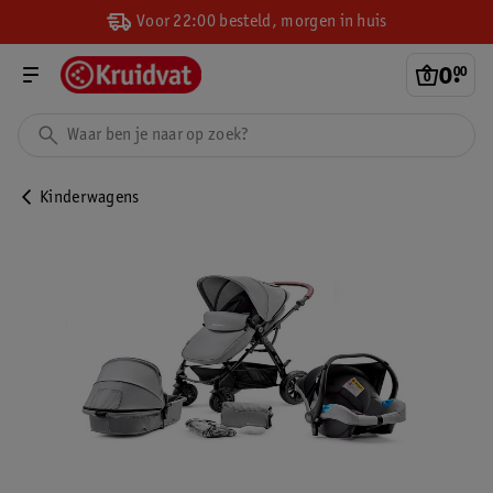
Voor 22:00 besteld, morgen in huis
0
.
00
Kinderwagens