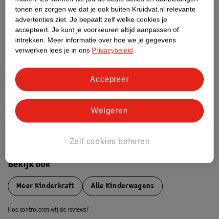
tonen en zorgen we dat je ook buiten Kruidvat.nl relevante
advertenties ziet.
Je bepaalt zelf welke cookies je
Etiketinformatie
accepteert.
Je kunt je voorkeuren altijd aanpassen of
intrekken.
Meer informatie over hoe we je gegevens
verwerken lees je in ons
Privacybeleid
.
Nature Impact Score
Dit product heeft (nog) geen Nature
Impact Score.
Accepteer
Meer informatie
Weigeren
Bestel & Bezorginformatie
Zelf cookies beheren
Bekijk ook
Meer
Kinderkraft
Alle Kinderwagens
Hoe controleren wij de reviews?