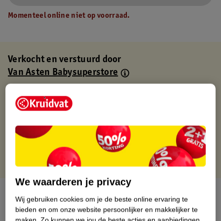
Momenteel online niet op voorraad.
Verkocht en verstuurd door
Van Asten Babysuperstore
Binnen 1 werkdag verstuurd
Gratis thuisbezorgd
Gratis retourneren via verkooppartner.
Gratis punten met je Kruidvat kaart
We waarderen je privacy
Over dit product
Wij gebruiken cookies om je de beste online ervaring te
bieden en om onze website persoonlijker en makkelijker te
Productinformatie
maken.
Zo kunnen we jou de beste acties en aanbiedingen