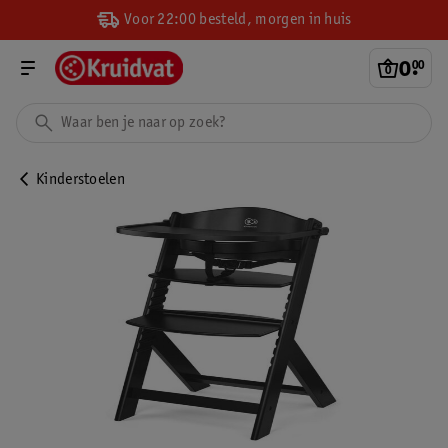
Voor 22:00 besteld, morgen in huis
0
.
00
Kinderstoelen