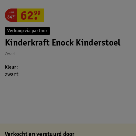
van
62
.
99
84
.
99
Verkoop via partner
Kinderkraft Enock Kinderstoel
Zwart
Kleur
zwart
Verkocht en verstuurd door