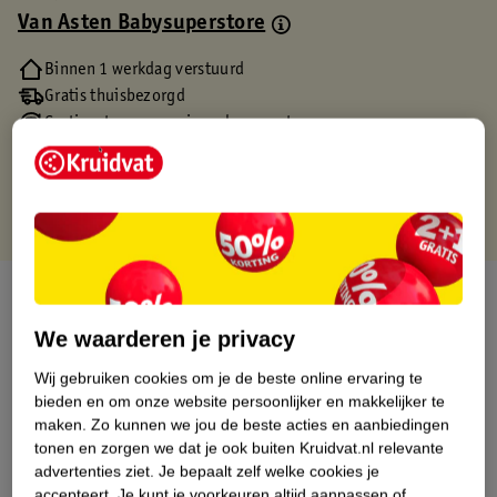
Van Asten Babysuperstore
Binnen 1 werkdag verstuurd
Gratis thuisbezorgd
Gratis retourneren via verkooppartner.
Gratis punten met je Kruidvat kaart
Over dit product
We waarderen je privacy
Productinformatie
Wij gebruiken cookies om je de beste online ervaring te
bieden en om onze website persoonlijker en makkelijker te
Etiketinformatie
maken.
Zo kunnen we jou de beste acties en aanbiedingen
tonen en zorgen we dat je ook buiten Kruidvat.nl relevante
advertenties ziet.
Je bepaalt zelf welke cookies je
Nature Impact Score
accepteert.
Je kunt je voorkeuren altijd aanpassen of