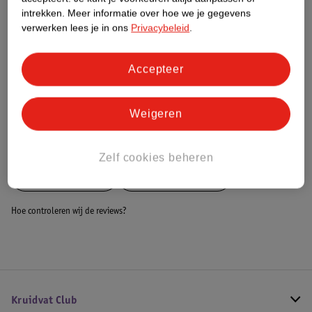
Dit product heeft (nog) geen Nature
intrekken.
Meer informatie over hoe we je gegevens
Impact Score.
verwerken lees je in ons
Privacybeleid
.
Meer informatie
Accepteer
Bestel & Bezorginformatie
Weigeren
Bekijk ook
Zelf cookies beheren
Meer
Kinderkraft
Alle Kinderstoelen
Hoe controleren wij de reviews?
Kruidvat Club