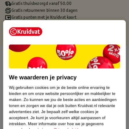
Gratis thuisbezorgd vanaf 50.00
Gratis retourneren binnen 30 dagen
Gratis punten met je Kruidvat kaart
Over dit product
Productinformatie
We waarderen je privacy
Etiketinformatie
Wij gebruiken cookies om je de beste online ervaring te
bieden en om onze website persoonlijker en makkelijker te
maken.
Zo kunnen we jou de beste acties en aanbiedingen
Nature Impact Score
tonen en zorgen we dat je ook buiten Kruidvat.nl relevante
Dit product heeft (nog) geen Nature
advertenties ziet.
Je bepaalt zelf welke cookies je
Impact Score.
accepteert.
Je kunt je voorkeuren altijd aanpassen of
Meer informatie
intrekken.
Meer informatie over hoe we je gegevens