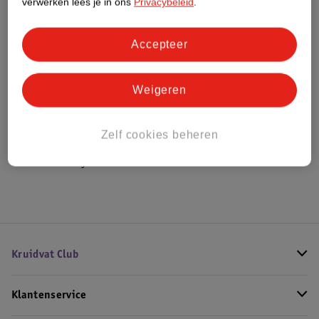
verwerken lees je in ons
Privacybeleid
.
Bestel & Bezorginformatie
Accepteer
Weigeren
Bekijk ook
Meer
Kinder
Alle Repen en tabletten
Zelf cookies beheren
Hoe controleren wij de reviews?
Kruidvat Club
Klantenservice