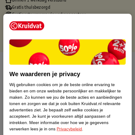
Binnen 1 werkdag verstuurd
Gratis thuisbezorgd
Gratis retourneren via verkooppartner.
Gratis punten met je Kruidvat kaart
Over dit product
We waarderen je privacy
Productinformatie
Wij gebruiken cookies om je de beste online ervaring te
bieden en om onze website persoonlijker en makkelijker te
Nature Impact Score
maken.
Zo kunnen we jou de beste acties en aanbiedingen
Dit product heeft (nog) geen Nature
tonen en zorgen we dat je ook buiten Kruidvat.nl relevante
Impact Score.
advertenties ziet.
Je bepaalt zelf welke cookies je
Meer informatie
accepteert.
Je kunt je voorkeuren altijd aanpassen of
intrekken.
Meer informatie over hoe we je gegevens
verwerken lees je in ons
Privacybeleid
.