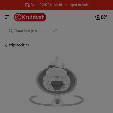
Voor 22:00 besteld, morgen in huis
0
.
00
Wipstoeltjes