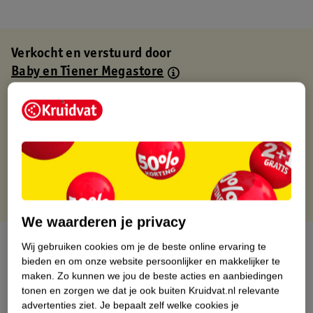
Verkocht en verstuurd door
Baby en Tiener Megastore
Binnen 1 werkdag verstuurd
Gratis thuisbezorgd
Gratis retourneren via verkooppartner.
Gratis punten met je Kruidvat kaart
We waarderen je privacy
Over dit product
Wij gebruiken cookies om je de beste online ervaring te
bieden en om onze website persoonlijker en makkelijker te
Productinformatie
maken.
Zo kunnen we jou de beste acties en aanbiedingen
tonen en zorgen we dat je ook buiten Kruidvat.nl relevante
advertenties ziet.
Je bepaalt zelf welke cookies je