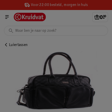
Voor 22:00 besteld, morgen in huis
0
.
00
Luiertassen