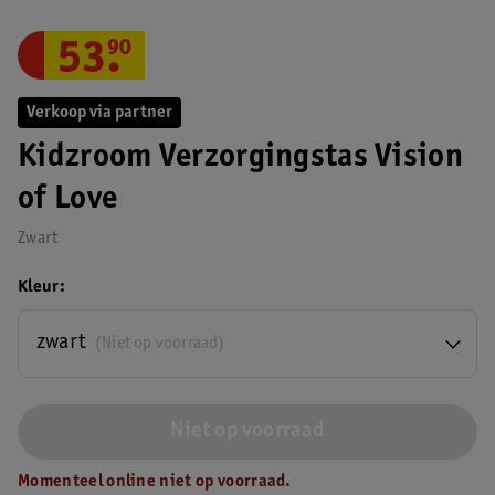
53
.
90
Verkoop via partner
Kidzroom Verzorgingstas Vision
of Love
Zwart
Kleur
zwart
(Niet op voorraad)
Niet op voorraad
Momenteel online niet op voorraad.