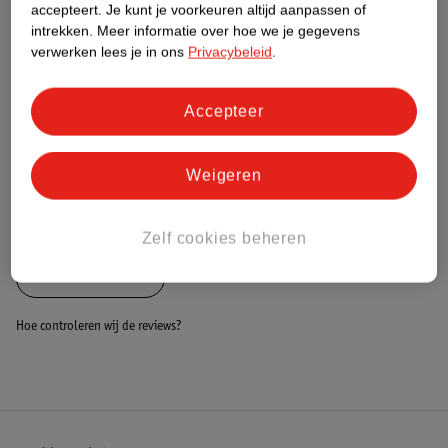
Nature Impact Score
accepteert.
Je kunt je voorkeuren altijd aanpassen of
intrekken.
Meer informatie over hoe we je gegevens
Dit product heeft (nog) geen Nature
verwerken lees je in ons
Privacybeleid
.
Impact Score.
Meer informatie
Accepteer
Bestel & Bezorginformatie
Weigeren
Bekijk ook
Zelf cookies beheren
Alle Luiertassen
Hoe controleren wij de reviews?