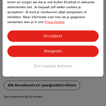
tonen en zorgen we dat je ook buiten Kruidvat.nl relevante
Etiketinformatie
advertenties ziet.
Je bepaalt zelf welke cookies je
accepteert.
Je kunt je voorkeuren altijd aanpassen of
intrekken.
Meer informatie over hoe we je gegevens
Nature Impact Score
verwerken lees je in ons
Privacybeleid
.
Dit product heeft (nog) geen Nature
Impact Score.
Accepteer
Meer informatie
Weigeren
Bestel & Bezorginformatie
Zelf cookies beheren
Bekijk ook
Alle Karaokesets en speelgoedmicrofoons
Hoe controleren wij de reviews?