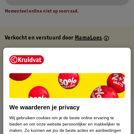
Momenteel online niet op voorraad.
Verkocht en verstuurd door
MamaLoes
Binnen 1 werkdag verstuurd
Gratis thuisbezorgd
Gratis retourneren via verkooppartner.
Gratis punten met je Kruidvat kaart
We waarderen je privacy
Over dit product
Wij gebruiken cookies om je de beste online ervaring te
bieden en om onze website persoonlijker en makkelijker te
Productinformatie
maken.
Zo kunnen we jou de beste acties en aanbiedingen