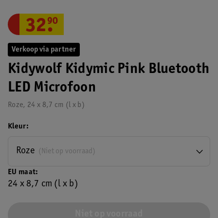
32
.
90
Verkoop via partner
Kidywolf Kidymic Pink Bluetooth
LED Microfoon
Roze, 24 x 8,7 cm (l x b)
Kleur
Roze
(Niet op voorraad)
EU maat
24 x 8,7 cm (l x b)
Niet op voorraad