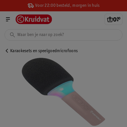
Voor 22:00 besteld, morgen in huis
0
.
00
Karaokesets en speelgoedmicrofoons