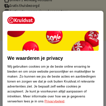
Binnen 1 werkdag verstuurd
Gratis thuisbezorgd
Gratis retourneren via verkooppartner.
Gratis punten met je Kruidvat kaart
Over dit product
We waarderen je privacy
Productinformatie
Wij gebruiken cookies om je de beste online ervaring te
bieden en om onze website persoonlijker en makkelijker te
Nature Impact Score
maken.
Zo kunnen we jou de beste acties en aanbiedingen
Dit product heeft (nog) geen Nature
tonen en zorgen we dat je ook buiten Kruidvat.nl relevante
Impact Score.
advertenties ziet.
Je bepaalt zelf welke cookies je
Meer informatie
accepteert.
Je kunt je voorkeuren altijd aanpassen of
intrekken.
Meer informatie over hoe we je gegevens
verwerken lees je in ons
Privacybeleid
.