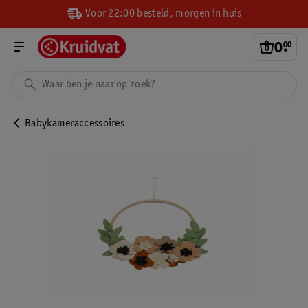
Voor 22:00 besteld, morgen in huis
0
.
00
Babykameraccessoires