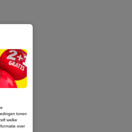
te
iedingen tonen
zelf welke
formatie over