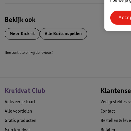
hoe we je 
Acce
Bekijk ook
Meer
Kick-it
Alle Buitenspellen
Hoe controleren wij de reviews?
Kruidvat Club
Klantense
Activeer je kaart
Veelgestelde vr
Alle voordelen
Contact
Gratis producten
Bestellen & lev
Mijn Kruidvat
Betalen