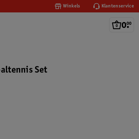
Winkels
Klantenservice
0
.
00
baltennis Set