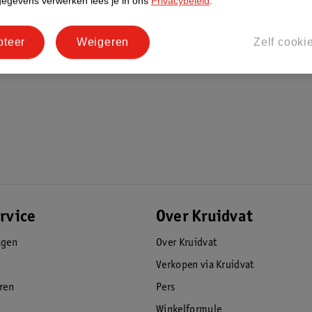
gegevens verwerken lees je in ons
Privacybeleid
.
pteer
Weigeren
Zelf cooki
rvice
Over Kruidvat
agen
Over Kruidvat
Verkopen via Kruidvat
eren
Pers
Winkelformule