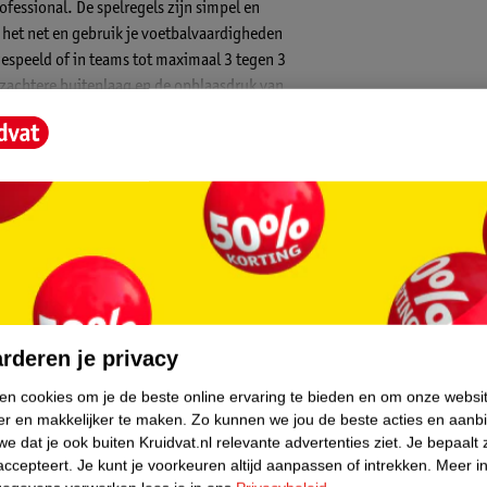
fessional. De spelregels zijn simpel en
r het net en gebruik je voetbalvaardigheden
gespeeld of in teams tot maximaal 3 tegen 3
n zachtere buitenlaag en de opblaasdruk van
s. Het opzetten van Kickit neemt nog geen
reistas neem je het Kickit voetbaltennis spel
en (gras, asfalt, zand) je speelt Kickit dus
f binnen. Het Kickit voetbaltennisspel wordt
opgezet een afmeting van 200 cm breed en 60
core.
rderen je privacy
ken cookies om je de beste online ervaring te bieden en om onze websi
er en makkelijker te maken.
Zo kunnen we jou de beste acties en aanb
e dat je ook buiten Kruidvat.nl relevante advertenties ziet.
Je bepaalt 
accepteert.
Je kunt je voorkeuren altijd aanpassen of intrekken.
Meer in