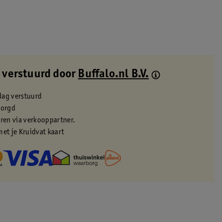
 verstuurd door
Buffalo.nl B.V.
dag verstuurd
zorgd
eren via verkooppartner.
met je Kruidvat kaart