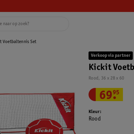
it Voetbaltennis Set
Verkoop via partner
Kickit Voet
Rood, 36 x 28 x 60
69
.
95
Kleur
Rood