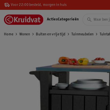
Voor 22:00 besteld, morgen in huis
Acties
Categorieën
Home
Wonen
Buiten en vrije tijd
Tuinmeubelen
Tuinta