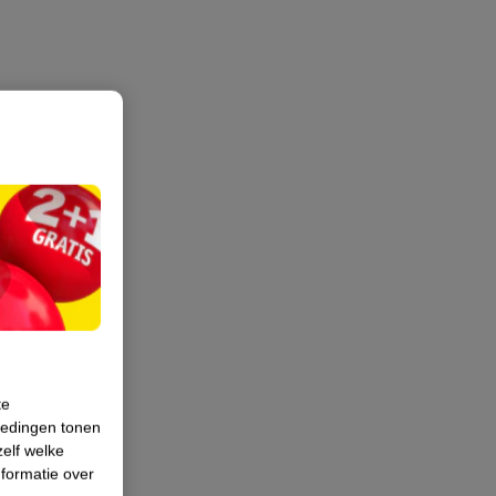
te
iedingen tonen
zelf welke
formatie over