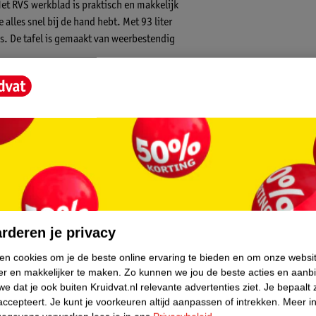
Het RVS werkblad is praktisch en makkelijk
alles snel bij de hand hebt. Met 93 liter
s. De tafel is gemaakt van weerbestendig
esopener
core.
rderen je privacy
ken cookies om je de beste online ervaring te bieden en om onze websi
er en makkelijker te maken.
Zo kunnen we jou de beste acties en aanb
e dat je ook buiten Kruidvat.nl relevante advertenties ziet.
Je bepaalt 
accepteert.
Je kunt je voorkeuren altijd aanpassen of intrekken.
Meer in