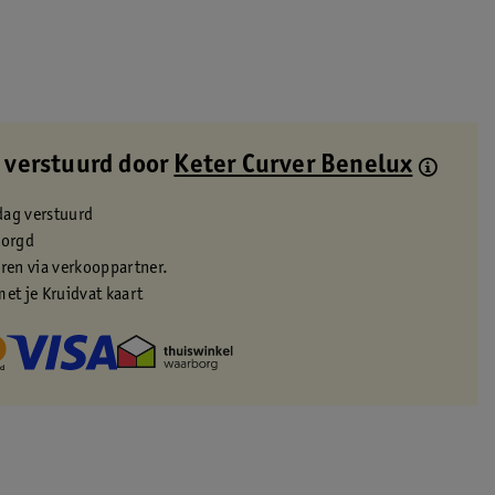
 verstuurd door
Keter Curver Benelux
dag verstuurd
zorgd
eren via verkooppartner.
met je Kruidvat kaart