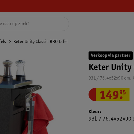
fels
Keter Unity Classic BBQ tafel
Verkoop via partner
Keter Unity 
93L / 76.4x52x90 cm, G
149
.
95
Kleur
93L / 76.4x52x90 