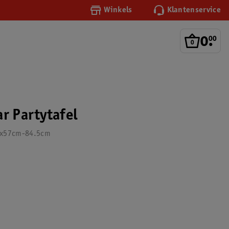
Winkels
Klantenservice
0
.
00
r Partytafel
,5x57cm-84.5cm