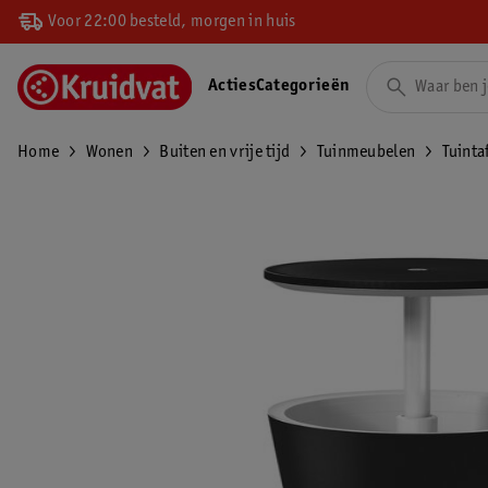
Voor 22:00 besteld, morgen in huis
Acties
Categorieën
Home
Wonen
Buiten en vrije tijd
Tuinmeubelen
Tuinta