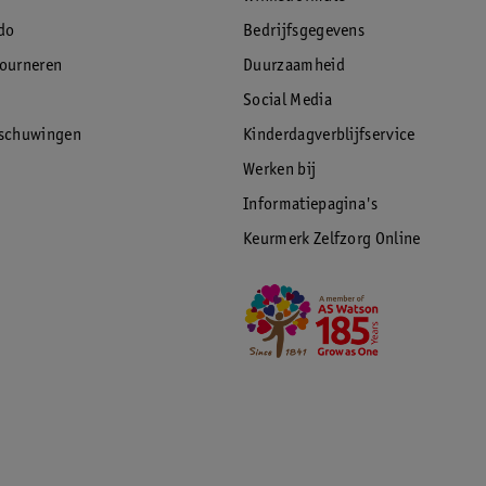
cled kunststof én zijn aan het einde van de
kwaliteit en design, dat is waar Keter voor
do
Bedrijfsgegevens
tourneren
Duurzaamheid
Social Media
rschuwingen
Kinderdagverblijfservice
Werken bij
Informatiepagina's
Keurmerk Zelfzorg Online