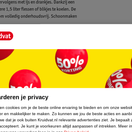
ervolgens met ijs en drankjes. Dankzij een
 1,5 liter flessen of blikjes te koelen. De
rom volledig onderhoudsvrij. Schoonmaken
 het zwembad en andere gelegenheden buiten
kleurecht en vrijwel onderhoudsvrij
uitgetrokken
orden
core.
rderen je privacy
ken cookies om je de beste online ervaring te bieden en om onze websi
er en makkelijker te maken.
Zo kunnen we jou de beste acties en aanb
e dat je ook buiten Kruidvat.nl relevante advertenties ziet.
Je bepaalt 
accepteert.
Je kunt je voorkeuren altijd aanpassen of intrekken.
Meer in