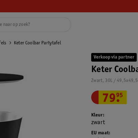
fels
Keter Coolbar Partytafel
Verkoop via partner
Keter Coolba
Zwart, 30L / 49,5x49
79
.
95
Kleur
zwart
EU maat