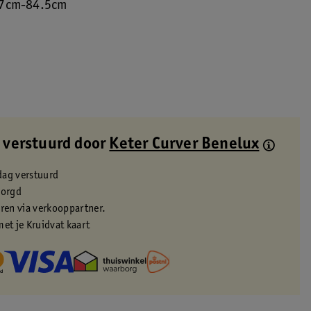
57cm-84.5cm
 verstuurd door
Keter Curver Benelux
dag verstuurd
zorgd
eren via verkooppartner.
met je Kruidvat kaart