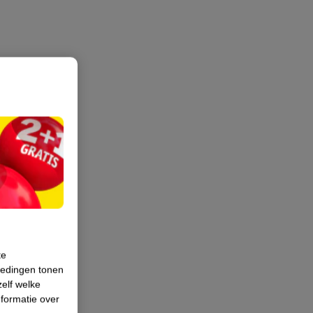
te
iedingen tonen
zelf welke
formatie over