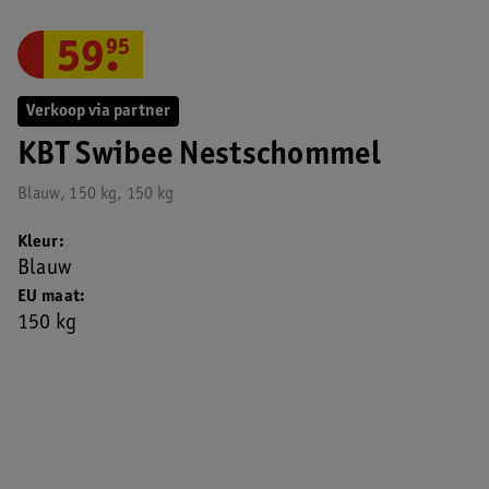
59
.
95
Verkoop via partner
KBT Swibee Nestschommel
Blauw, 150 kg, 150 kg
Kleur
Blauw
EU maat
150 kg