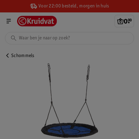
Voor 22:00 besteld, morgen in huis
0
.
00
Schommels