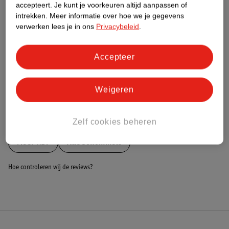
Nature Impact Score
accepteert.
Je kunt je voorkeuren altijd aanpassen of
intrekken.
Meer informatie over hoe we je gegevens
Dit product heeft (nog) geen Nature
verwerken lees je in ons
Privacybeleid
.
Impact Score.
Meer informatie
Accepteer
Bestel & Bezorginformatie
Weigeren
Bekijk ook
Zelf cookies beheren
Meer
KBT
Alle Schommels
Hoe controleren wij de reviews?