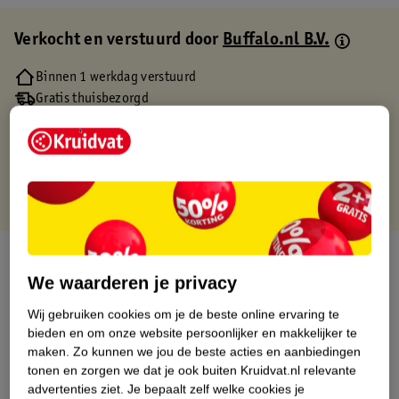
Verkocht en verstuurd door
Buffalo.nl B.V.
Binnen 1 werkdag verstuurd
Gratis thuisbezorgd
Gratis retourneren via verkooppartner.
Gratis punten met je Kruidvat kaart
Over dit product
We waarderen je privacy
Productinformatie
Wij gebruiken cookies om je de beste online ervaring te
bieden en om onze website persoonlijker en makkelijker te
Etiketinformatie
maken.
Zo kunnen we jou de beste acties en aanbiedingen
tonen en zorgen we dat je ook buiten Kruidvat.nl relevante
advertenties ziet.
Je bepaalt zelf welke cookies je