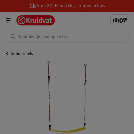
Voor 22:00 besteld, morgen in huis
0
.
00
Schommels