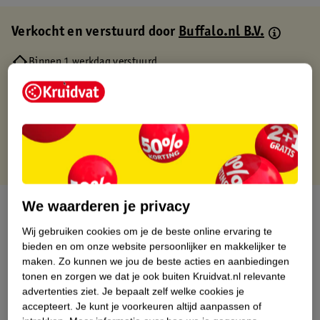
Verkocht en verstuurd door
Buffalo.nl B.V.
Binnen 1 werkdag verstuurd
Gratis thuisbezorgd
Gratis retourneren via verkooppartner.
Gratis punten met je Kruidvat kaart
We waarderen je privacy
Over dit product
Wij gebruiken cookies om je de beste online ervaring te
Productinformatie
bieden en om onze website persoonlijker en makkelijker te
maken.
Zo kunnen we jou de beste acties en aanbiedingen
tonen en zorgen we dat je ook buiten Kruidvat.nl relevante
Nature Impact Score
advertenties ziet.
Je bepaalt zelf welke cookies je
Dit product heeft (nog) geen Nature
accepteert.
Je kunt je voorkeuren altijd aanpassen of
Impact Score.