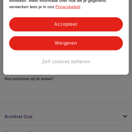
intrekken.
Meer informatie over hoe we je gegevens
Meer informatie
verwerken lees je in ons
Privacybeleid
.
Accepteer
Bestel & Bezorginformatie
Weigeren
Bekijk ook
Zelf cookies beheren
Alle Schommels
Hoe controleren wij de reviews?
Kruidvat Club