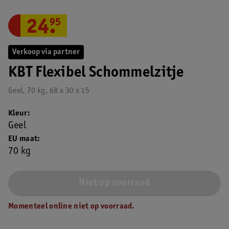
24
.
95
Verkoop via partner
KBT Flexibel Schommelzitje
Geel, 70 kg, 68 x 30 x 15
Kleur
Geel
EU maat
70 kg
Niet op voorraad
Momenteel online niet op voorraad.