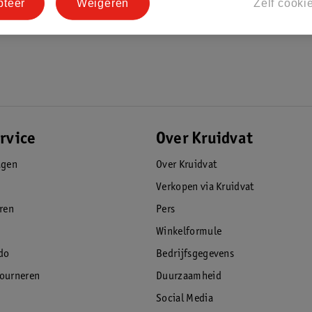
pteer
Weigeren
Zelf cooki
rvice
Over Kruidvat
agen
Over Kruidvat
Verkopen via Kruidvat
eren
Pers
Winkelformule
do
Bedrijfsgegevens
tourneren
Duurzaamheid
Social Media