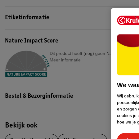
Etiketinformatie
Nature Impact Score
Dit product heeft (nog) geen Nature Impact S
Meer informatie
We waa
Wij gebrui
Bestel & Bezorginformatie
persoonlijk
en zorgen w
cookies je 
hoe we je 
Bekijk ook