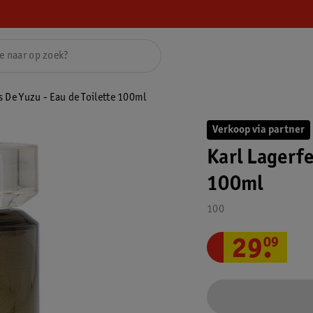
s De Yuzu - Eau de Toilette 100ml
Verkoop via partner
Karl Lagerfe
100ml
100
29
.
09