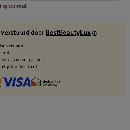
t op voorraad.
 verstuurd door
BestBeautyLux
dag verstuurd
zorgd
eren via verkooppartner.
met je Kruidvat kaart