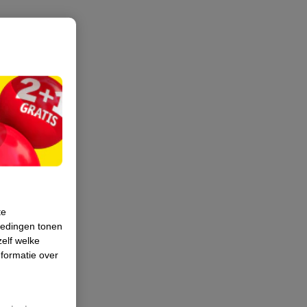
te
iedingen tonen
zelf welke
formatie over