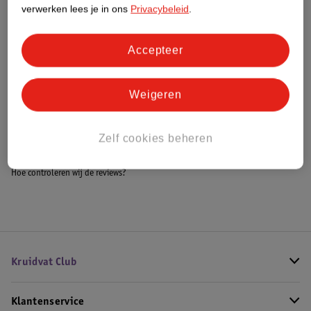
Meer informatie
verwerken lees je in ons
Privacybeleid
.
Accepteer
Bestel & Bezorginformatie
Weigeren
Bekijk ook
Zelf cookies beheren
Meer
Juliette has a gun
Hoe controleren wij de reviews?
Kruidvat Club
Klantenservice