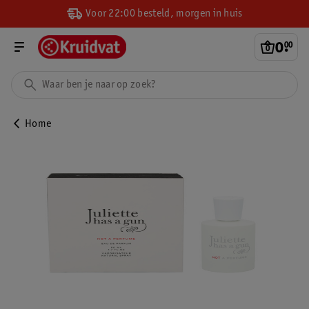
Voor 22:00 besteld, morgen in huis
0
.
00
Home