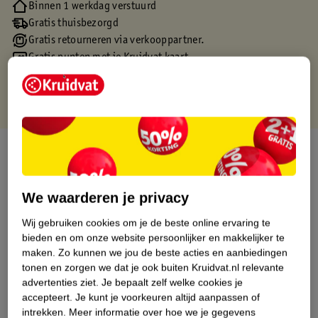
Binnen 1 werkdag verstuurd
Gratis thuisbezorgd
Gratis retourneren via verkooppartner.
Gratis punten met je Kruidvat kaart
Over dit product
Productinformatie
We waarderen je privacy
Wij gebruiken cookies om je de beste online ervaring te
Etiketinformatie
bieden en om onze website persoonlijker en makkelijker te
maken.
Zo kunnen we jou de beste acties en aanbiedingen
Nature Impact Score
tonen en zorgen we dat je ook buiten Kruidvat.nl relevante
advertenties ziet.
Je bepaalt zelf welke cookies je
Dit product heeft (nog) geen Nature
accepteert.
Je kunt je voorkeuren altijd aanpassen of
Impact Score.
intrekken.
Meer informatie over hoe we je gegevens