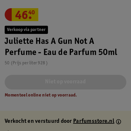
46
.
40
Verkoop via partner
Juliette Has A Gun Not A
Perfume - Eau de Parfum 50ml
50
Prijs per
liter
928
Niet op voorraad
Momenteel online niet op voorraad.
Verkocht en verstuurd door
Parfumsstore.nl