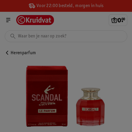
Voor 22:00 besteld, morgen in huis
0
.
00
Herenparfum