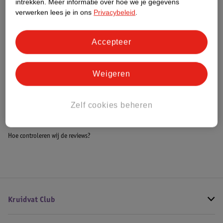
intrekken.
Meer informatie over hoe we je gegevens
Impact Score.
verwerken lees je in ons
Privacybeleid
.
Meer informatie
Accepteer
Bestel & Bezorginformatie
Weigeren
Bekijk ook
Zelf cookies beheren
Meer
Jean Paul Gaultier
Alle Herenparfum
Hoe controleren wij de reviews?
Kruidvat Club