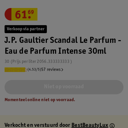
61
.
69
Verkoop via partner
J.P. Gaultier Scandal Le Parfum -
Eau de Parfum Intense 30ml
30
Prijs per
liter
2056.333333333
57 reviews
(4.53/5)
Niet op voorraad
Momenteel online niet op voorraad.
Verkocht en verstuurd door
BestBeautyLux