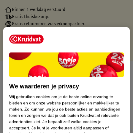
Binnen 1 werkdag verstuurd
Gratis thuisbezorgd
Gratis retourneren via verkooppartner.
Gratis punten met je Kruidvat kaart
Over dit product
Productinformatie
We waarderen je privacy
Wij gebruiken cookies om je de beste online ervaring te
Etiketinformatie
bieden en om onze website persoonlijker en makkelijker te
maken.
Zo kunnen we jou de beste acties en aanbiedingen
tonen en zorgen we dat je ook buiten Kruidvat.nl relevante
Nature Impact Score
advertenties ziet.
Je bepaalt zelf welke cookies je
accepteert.
Je kunt je voorkeuren altijd aanpassen of
Dit product heeft (nog) geen Nature