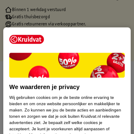
Binnen 1 werkdag verstuurd
Gratis thuisbezorgd
Gratis retourneren via verkooppartner.
Gratis punten met je Kruidvat kaart
Over dit product
Productinformatie
We waarderen je privacy
Wij gebruiken cookies om je de beste online ervaring te
Etiketinformatie
bieden en om onze website persoonlijker en makkelijker te
maken.
Zo kunnen we jou de beste acties en aanbiedingen
tonen en zorgen we dat je ook buiten Kruidvat.nl relevante
Nature Impact Score
advertenties ziet.
Je bepaalt zelf welke cookies je
accepteert.
Je kunt je voorkeuren altijd aanpassen of
Dit product heeft (nog) geen Nature