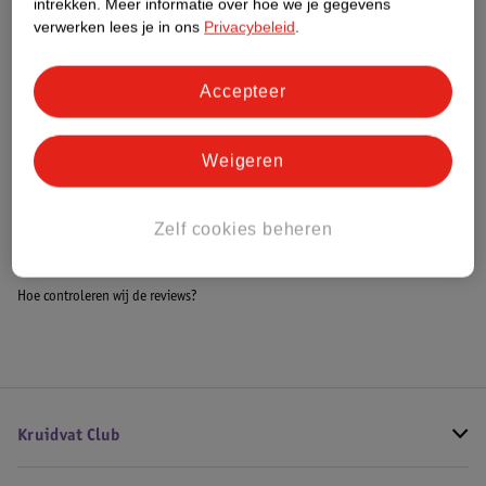
intrekken.
Meer informatie over hoe we je gegevens
Impact Score.
verwerken lees je in ons
Privacybeleid
.
Meer informatie
Accepteer
Bestel & Bezorginformatie
Weigeren
Bekijk ook
Zelf cookies beheren
Meer
Jean Paul Gaultier
Alle Herenparfum
Hoe controleren wij de reviews?
Kruidvat Club