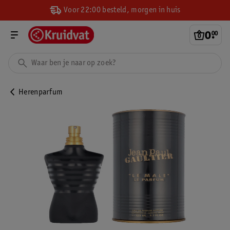
Voor 22:00 besteld, morgen in huis
0
.
00
Herenparfum