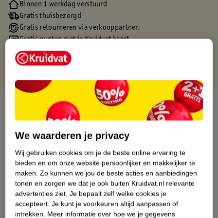
Binnen 1 werkdag verstuurd
Gratis thuisbezorgd
Gratis retourneren via verkooppartner.
Gratis punten met je Kruidvat kaart
Over dit product
Productinformatie
We waarderen je privacy
Wij gebruiken cookies om je de beste online ervaring te
Etiketinformatie
bieden en om onze website persoonlijker en makkelijker te
maken.
Zo kunnen we jou de beste acties en aanbiedingen
Nature Impact Score
tonen en zorgen we dat je ook buiten Kruidvat.nl relevante
advertenties ziet.
Je bepaalt zelf welke cookies je
Dit product heeft (nog) geen Nature
accepteert.
Je kunt je voorkeuren altijd aanpassen of
Impact Score.
intrekken.
Meer informatie over hoe we je gegevens