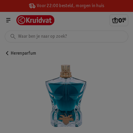
Voor 22:00 besteld, morgen in huis
0
.
00
Herenparfum