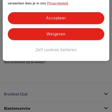
Meer informatie
verwerken lees je in ons
Privacybeleid
.
Accepteer
Bestel & Bezorginformatie
Weigeren
Bekijk ook
Zelf cookies beheren
Meer
Jean Paul Gaultier
Alle Herenparfum
Hoe controleren wij de reviews?
Kruidvat Club
Klantenservice