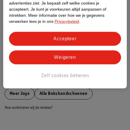
advertenties ziet.
Je bepaalt zelf welke cookies je
accepteert.
Je kunt je voorkeuren altijd aanpassen of
Nature Impact Score
intrekken.
Meer informatie over hoe we je gegevens
verwerken lees je in ons
Privacybeleid
.
Dit product heeft (nog) geen Nature
Impact Score.
Meer informatie
Accepteer
Weigeren
Bestel & Bezorginformatie
Zelf cookies beheren
Bekijk ook
Meer
Joya
Alle Bokshandschoenen
Hoe controleren wij de reviews?