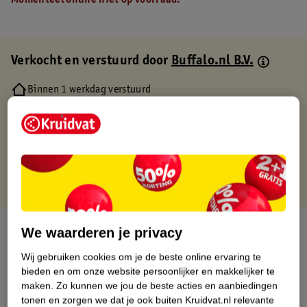
Momenteel online niet op voorraad.
Verkocht en verstuurd door
Buffalo.nl B.V.
Binnen 1 werkdag verstuurd
Gratis thuisbezorgd
Gratis retourneren via verkooppartner.
Gratis punten met je Kruidvat kaart
Over dit product
We waarderen je privacy
Wij gebruiken cookies om je de beste online ervaring te
Productinformatie
bieden en om onze website persoonlijker en makkelijker te
maken.
Zo kunnen we jou de beste acties en aanbiedingen
Etiketinformatie
tonen en zorgen we dat je ook buiten Kruidvat.nl relevante