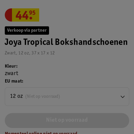
44
.
95
Verkoop via partner
Joya Tropical Bokshandschoenen
Zwart, 12 oz, 37 x 17 x 12
Kleur
zwart
EU maat
12 oz
(Niet op voorraad)
Niet op voorraad