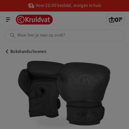
Voor 22:00 besteld, morgen in huis
0
.
00
Bokshandschoenen