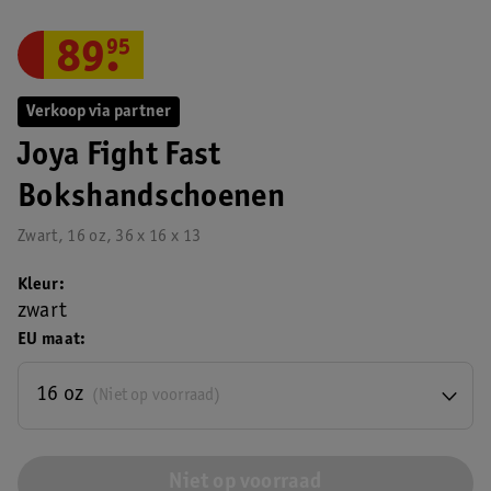
89
.
95
Verkoop via partner
Joya Fight Fast
Bokshandschoenen
Zwart, 16 oz, 36 x 16 x 13
Kleur
zwart
EU maat
16 oz
(Niet op voorraad)
Niet op voorraad