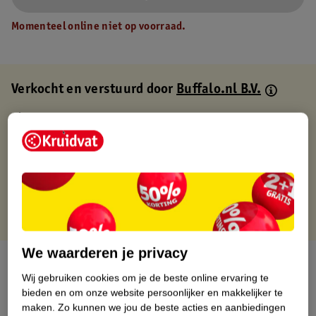
Momenteel online niet op voorraad.
Verkocht en verstuurd door
Buffalo.nl B.V.
Binnen 1 werkdag verstuurd
Gratis thuisbezorgd
Gratis retourneren via verkooppartner.
Gratis punten met je Kruidvat kaart
We waarderen je privacy
Over dit product
Wij gebruiken cookies om je de beste online ervaring te
bieden en om onze website persoonlijker en makkelijker te
Productinformatie
maken.
Zo kunnen we jou de beste acties en aanbiedingen