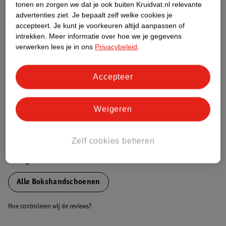
tonen en zorgen we dat je ook buiten Kruidvat.nl relevante
Etiketinformatie
advertenties ziet.
Je bepaalt zelf welke cookies je
accepteert.
Je kunt je voorkeuren altijd aanpassen of
intrekken.
Meer informatie over hoe we je gegevens
Nature Impact Score
verwerken lees je in ons
Privacybeleid
.
Dit product heeft (nog) geen Nature
Impact Score.
Accepteer
Meer informatie
Weigeren
Bestel & Bezorginformatie
Zelf cookies beheren
Bekijk ook
Alle Bokshandschoenen
Hoe controleren wij de reviews?