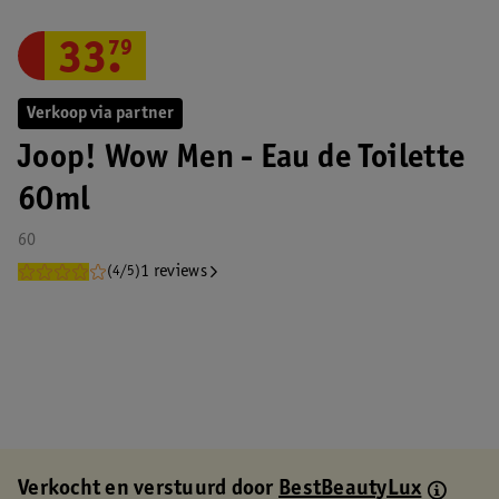
33
.
79
Verkoop via partner
Joop! Wow Men - Eau de Toilette
60ml
60
1 reviews
(4/5)
Verkocht en verstuurd door
BestBeautyLux