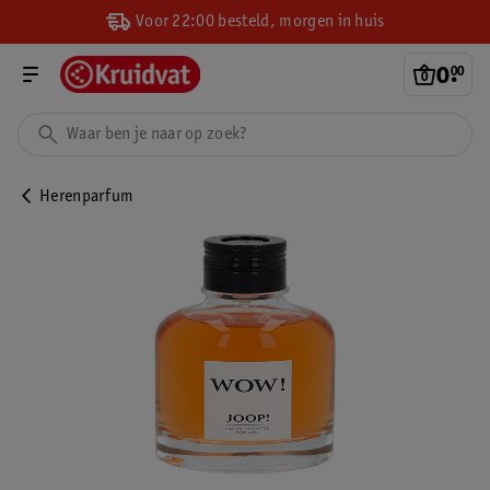
Voor 22:00 besteld, morgen in huis
0
.
00
Herenparfum