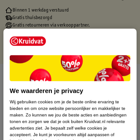
Binnen 1 werkdag verstuurd
Gratis thuisbezorgd
Gratis retourneren via verkooppartner.
Gratis punten met je Kruidvat kaart
Over dit product
Productinformatie
We waarderen je privacy
Wij gebruiken cookies om je de beste online ervaring te
Etiketinformatie
bieden en om onze website persoonlijker en makkelijker te
maken.
Zo kunnen we jou de beste acties en aanbiedingen
tonen en zorgen we dat je ook buiten Kruidvat.nl relevante
Nature Impact Score
advertenties ziet.
Je bepaalt zelf welke cookies je
accepteert.
Je kunt je voorkeuren altijd aanpassen of
Dit product heeft (nog) geen Nature