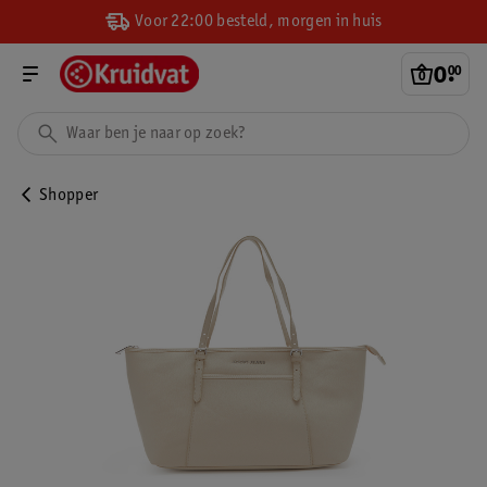
Voor 22:00 besteld, morgen in huis
0
.
00
Shopper