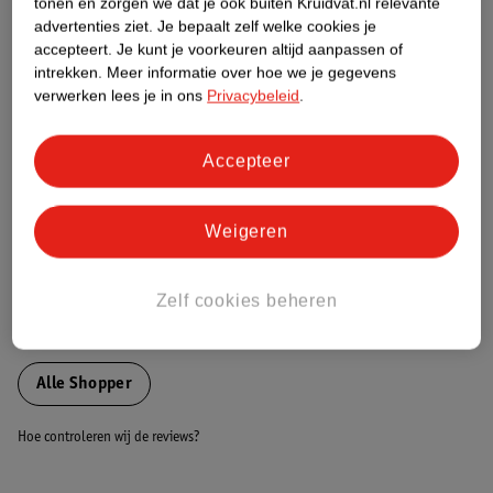
tonen en zorgen we dat je ook buiten Kruidvat.nl relevante
Etiketinformatie
advertenties ziet.
Je bepaalt zelf welke cookies je
accepteert.
Je kunt je voorkeuren altijd aanpassen of
intrekken.
Meer informatie over hoe we je gegevens
Nature Impact Score
verwerken lees je in ons
Privacybeleid
.
Dit product heeft (nog) geen Nature
Impact Score.
Accepteer
Meer informatie
Weigeren
Bestel & Bezorginformatie
Zelf cookies beheren
Bekijk ook
Alle Shopper
Hoe controleren wij de reviews?