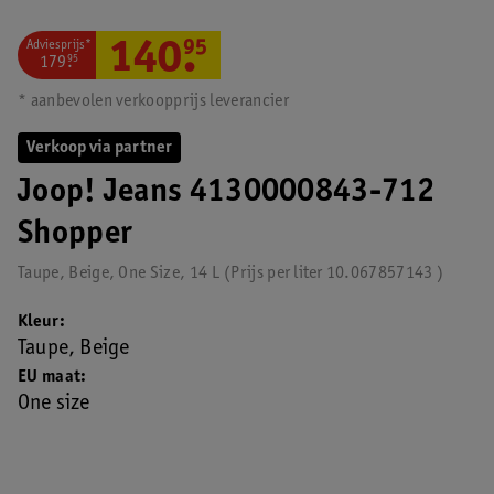
Adviesprijs*
140
.
95
179
.
95
* aanbevolen verkoopprijs leverancier
Verkoop via partner
Joop! Jeans 4130000843-712
Shopper
Taupe, Beige, One Size, 14 L
Prijs per
liter
10.067857143
Kleur
Taupe, Beige
EU maat
One size