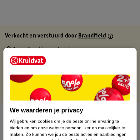
Verkocht en verstuurd door
Brandfield
Binnen 1 werkdag verstuurd
Gratis thuisbezorgd
Gratis retourneren via verkooppartner.
Gratis punten met je Kruidvat kaart
We waarderen je privacy
Over dit product
Wij gebruiken cookies om je de beste online ervaring te
Productinformatie
bieden en om onze website persoonlijker en makkelijker te
maken.
Zo kunnen we jou de beste acties en aanbiedingen