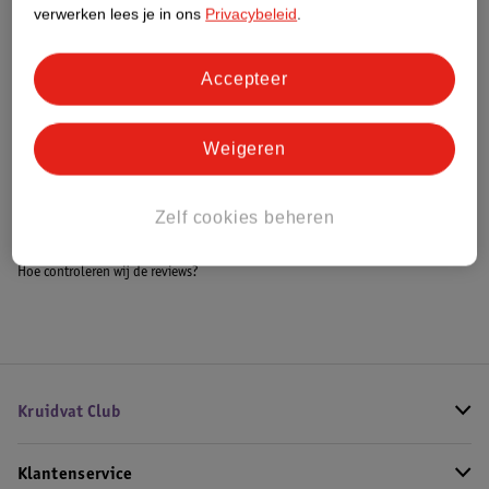
Meer informatie
verwerken lees je in ons
Privacybeleid
.
Accepteer
Bestel & Bezorginformatie
Weigeren
Bekijk ook
Zelf cookies beheren
Meer
Joop!
Alle Herenparfum
Hoe controleren wij de reviews?
Kruidvat Club
Klantenservice