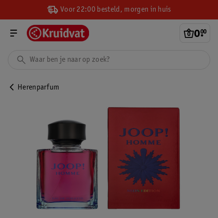
Voor 22:00 besteld, morgen in huis
0
.
00
Herenparfum