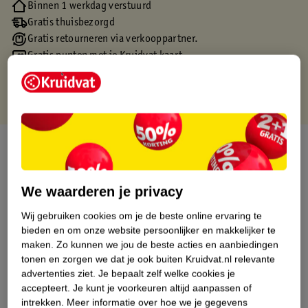
Binnen 1 werkdag verstuurd
Gratis thuisbezorgd
Gratis retourneren via verkooppartner.
Gratis punten met je Kruidvat kaart
Over dit product
Productinformatie
We waarderen je privacy
Wij gebruiken cookies om je de beste online ervaring te
Etiketinformatie
bieden en om onze website persoonlijker en makkelijker te
maken.
Zo kunnen we jou de beste acties en aanbiedingen
Nature Impact Score
tonen en zorgen we dat je ook buiten Kruidvat.nl relevante
advertenties ziet.
Je bepaalt zelf welke cookies je
Dit product heeft (nog) geen Nature
accepteert.
Je kunt je voorkeuren altijd aanpassen of
Impact Score.
intrekken.
Meer informatie over hoe we je gegevens