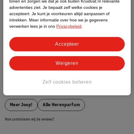
tonen en zorgen we dat je ook buiten Kruidvat.nl relevante
Etiketinformatie
advertenties ziet.
Je bepaalt zelf welke cookies je
accepteert.
Je kunt je voorkeuren altijd aanpassen of
intrekken.
Meer informatie over hoe we je gegevens
Nature Impact Score
verwerken lees je in ons
Privacybeleid
.
Dit product heeft (nog) geen Nature
Impact Score.
Accepteer
Meer informatie
Weigeren
Bestel & Bezorginformatie
Zelf cookies beheren
Bekijk ook
Meer
Joop!
Alle Herenparfum
Hoe controleren wij de reviews?