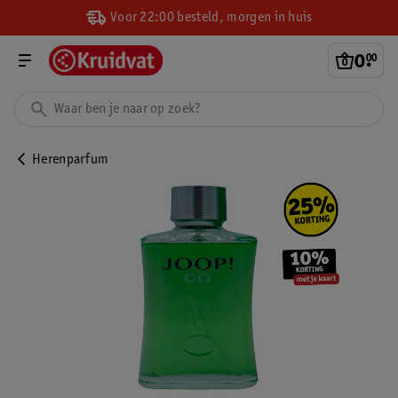
Voor 22:00 besteld, morgen in huis
0
.
00
Herenparfum