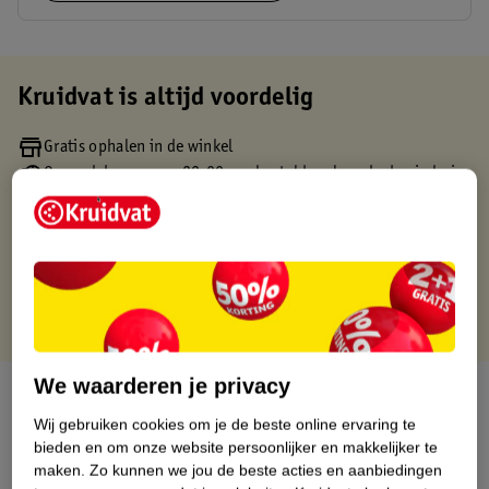
Kruidvat is altijd voordelig
Gratis ophalen in de winkel
Op werkdagen voor 22:00 uur besteld, volgende dag in huis
Gratis thuisbezorgd vanaf 50.00
Gratis retourneren binnen 30 dagen
Gratis punten met je Kruidvat kaart
We waarderen je privacy
Over dit product
Wij gebruiken cookies om je de beste online ervaring te
Productinformatie
bieden en om onze website persoonlijker en makkelijker te
maken.
Zo kunnen we jou de beste acties en aanbiedingen