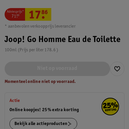
Adviesprijs*
17
.
86
71
.
00
* aanbevolen verkoopprijs leverancier
Joop! Go Homme Eau de Toilette
100ml
Prijs per
liter
178.6
Niet op voorraad
Momenteel online niet op voorraad.
Actie
Online koopjes! 25% extra korting
Bekijk alle actieproducten