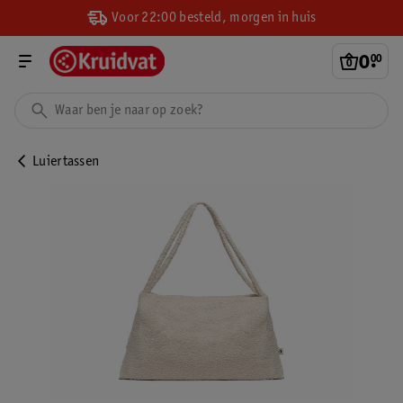
Voor 22:00 besteld, morgen in huis
0
.
00
Luiertassen