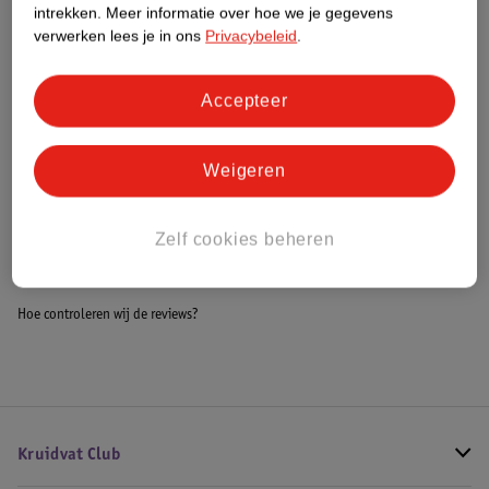
intrekken.
Meer informatie over hoe we je gegevens
Impact Score.
verwerken lees je in ons
Privacybeleid
.
Meer informatie
Accepteer
Bestel & Bezorginformatie
Weigeren
Bekijk ook
Zelf cookies beheren
Alle Luiertassen
Hoe controleren wij de reviews?
Kruidvat Club