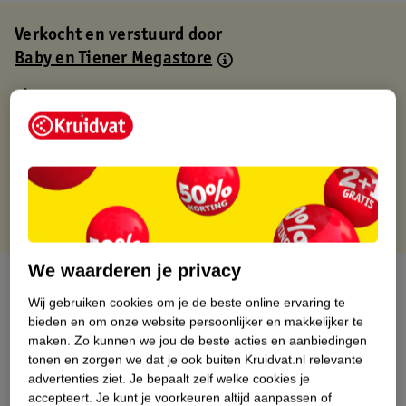
Verkocht en verstuurd door
Baby en Tiener Megastore
Binnen 1 werkdag verstuurd
Gratis thuisbezorgd
Gratis retourneren via verkooppartner.
Gratis punten met je Kruidvat kaart
We waarderen je privacy
Over dit product
Wij gebruiken cookies om je de beste online ervaring te
Productinformatie
bieden en om onze website persoonlijker en makkelijker te
maken.
Zo kunnen we jou de beste acties en aanbiedingen
tonen en zorgen we dat je ook buiten Kruidvat.nl relevante
Nature Impact Score
advertenties ziet.
Je bepaalt zelf welke cookies je
accepteert.
Je kunt je voorkeuren altijd aanpassen of
Dit product heeft (nog) geen Nature