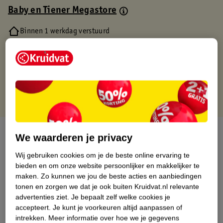
Baby en Tiener Megastore
Binnen 1 werkdag verstuurd
Gratis thuisbezorgd
Gratis retourneren via verkooppartner.
Gratis punten met je Kruidvat kaart
Over dit product
We waarderen je privacy
Productinformatie
Wij gebruiken cookies om je de beste online ervaring te
bieden en om onze website persoonlijker en makkelijker te
maken.
Zo kunnen we jou de beste acties en aanbiedingen
Nature Impact Score
tonen en zorgen we dat je ook buiten Kruidvat.nl relevante
advertenties ziet.
Je bepaalt zelf welke cookies je
Dit product heeft (nog) geen Nature
accepteert.
Je kunt je voorkeuren altijd aanpassen of
Impact Score.
intrekken.
Meer informatie over hoe we je gegevens
Meer informatie