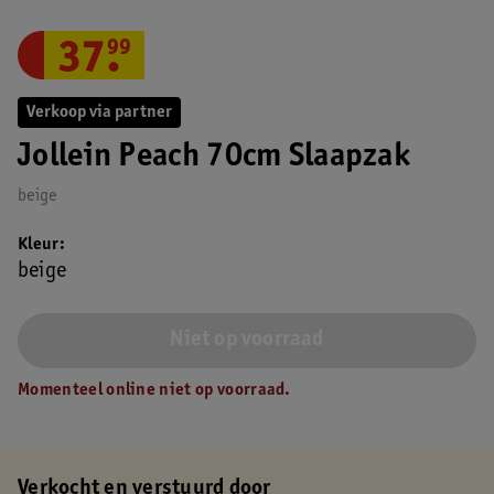
37
.
99
Verkoop via partner
Jollein Peach 70cm Slaapzak
beige
Kleur
beige
Niet op voorraad
Momenteel online niet op voorraad.
Verkocht en verstuurd door