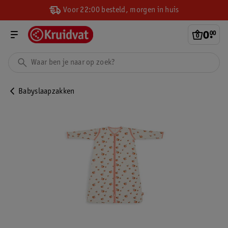
Voor 22:00 besteld, morgen in huis
0
.
00
Babyslaapzakken