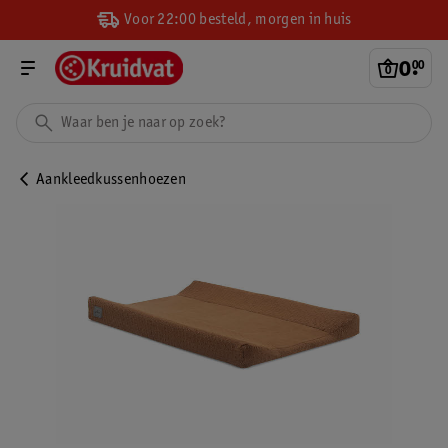
Voor 22:00 besteld, morgen in huis
0
.
00
Aankleedkussenhoezen