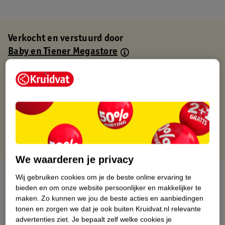
Verkocht en verstuurd door
Baby en Tiener Megastore
Binnen 1 werkdag verstuurd
Gratis thuisbezorgd
Gratis retourneren via verkooppartner.
Gratis punten met je Kruidvat kaart
We waarderen je privacy
Over dit product
Wij gebruiken cookies om je de beste online ervaring te
bieden en om onze website persoonlijker en makkelijker te
Productinformatie
maken.
Zo kunnen we jou de beste acties en aanbiedingen
tonen en zorgen we dat je ook buiten Kruidvat.nl relevante
advertenties ziet.
Je bepaalt zelf welke cookies je