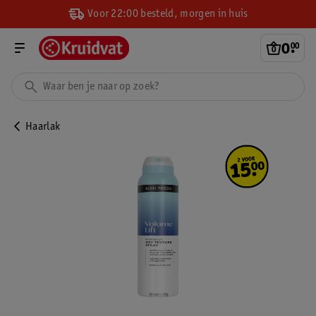
Voor 22:00 besteld, morgen in huis
0
.
00
Haarlak