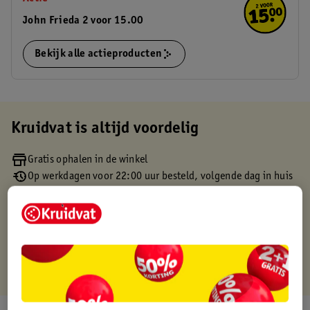
John Frieda 2 voor 15.00
Bekijk alle actieproducten
Kruidvat is altijd voordelig
Gratis ophalen in de winkel
Op werkdagen voor 22:00 uur besteld, volgende dag in huis
Gratis thuisbezorgd vanaf 50.00
Gratis retourneren binnen 30 dagen
Gratis punten met je Kruidvat kaart