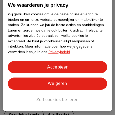
Over dit product
We waarderen je privacy
Productinformatie
Wij gebruiken cookies om je de beste online ervaring te
bieden en om onze website persoonlijker en makkelijker te
maken.
Zo kunnen we jou de beste acties en aanbiedingen
Etiketinformatie
tonen en zorgen we dat je ook buiten Kruidvat.nl relevante
advertenties ziet.
Je bepaalt zelf welke cookies je
accepteert.
Je kunt je voorkeuren altijd aanpassen of
Nature Impact Score
intrekken.
Meer informatie over hoe we je gegevens
verwerken lees je in ons
Privacybeleid
.
Dit product heeft (nog) geen Nature
Impact Score.
Meer informatie
Accepteer
Weigeren
Bestel & Bezorginformatie
Zelf cookies beheren
Bekijk ook
Meer
John Frieda
Alle Haarlak