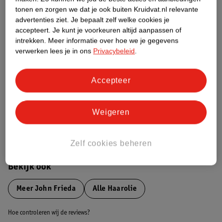
tonen en zorgen we dat je ook buiten Kruidvat.nl relevante
advertenties ziet.
Je bepaalt zelf welke cookies je
Etiketinformatie
accepteert.
Je kunt je voorkeuren altijd aanpassen of
intrekken.
Meer informatie over hoe we je gegevens
verwerken lees je in ons
Privacybeleid
.
Nature Impact Score
Dit product heeft (nog) geen Nature
Impact Score.
Accepteer
Meer informatie
Weigeren
Bestel & Bezorginformatie
Zelf cookies beheren
Bekijk ook
Meer
John Frieda
Alle Haarolie
Hoe controleren wij de reviews?