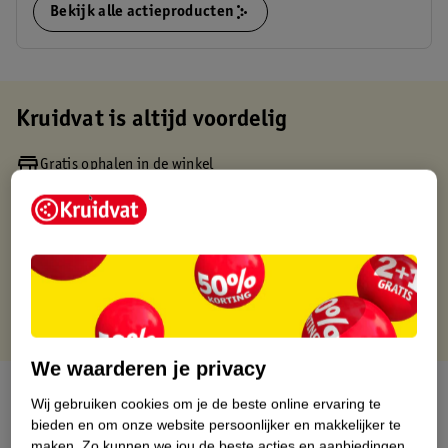
Bekijk alle actieproducten
Kruidvat is altijd voordelig
Gratis ophalen in de winkel
Op werkdagen voor 22:00 uur besteld, volgende dag in huis
Gratis thuisbezorgd vanaf 50.00
Gratis retourneren binnen 30 dagen
Gratis punten met je Kruidvat kaart
We waarderen je privacy
Over dit product
Wij gebruiken cookies om je de beste online ervaring te
bieden en om onze website persoonlijker en makkelijker te
Productinformatie
maken.
Zo kunnen we jou de beste acties en aanbiedingen